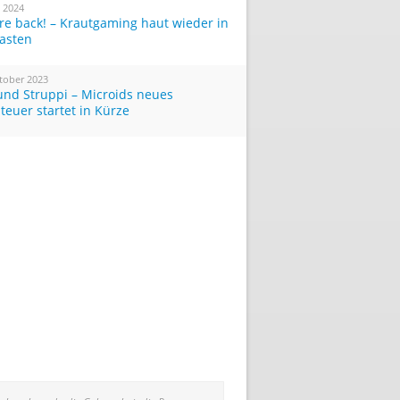
i 2024
re back! – Krautgaming haut wieder in
Tasten
tober 2023
und Struppi – Microids neues
teuer startet in Kürze