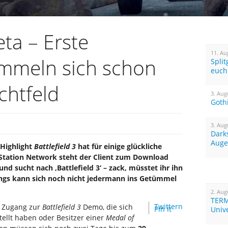
eta – Erste
11. Au
mmeln sich schon
Spli
euch
chtfeld
3. Aug
Goth
3. Aug
Dark
Auge
-Highlight
Battlefield 3
hat für einige glückliche
tation Network steht der Client zum Download
und sucht nach ‚Battlefield 3‘ – zack, müsstet ihr ihn
ings kann sich noch nicht jedermann ins Getümmel
2. Aug
TERM
Twittern
 Zugang zur
Battlefield 3
Demo, die sich
Pin It
Univ
tellt haben oder Besitzer einer
Medal of