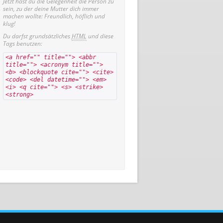
Jetzt hast du die Gelegenheit die Person zu
sein, zu der deine Mutter dich immer
machen wollte: Freundlich, höflich und
klug!
Du darfst grundsätzliches
HTML
und diese
Tags benutzen:
<a href="" title=""> <abbr
title=""> <acronym title="">
<b> <blockquote cite=""> <cite>
<code> <del datetime=""> <em>
<i> <q cite=""> <s> <strike>
<strong>