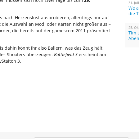
ren müssen sich noch zwei Tage bis zum
29.
31. Jul
We a
die 
s nach Herzenslust ausprobieren, allerdings nur auf
t die Auswahl an Modi oder Karten nicht größer aus –
25. Ok
Border, die bereits auf der gamescom 2011 präsentiert
Tim 
Aben
Bis dahin könnt ihr also Ballern, was das Zeug hält
 des Shooters überzeugen.
Battlefield 3
erscheint am
yStaiton 3.