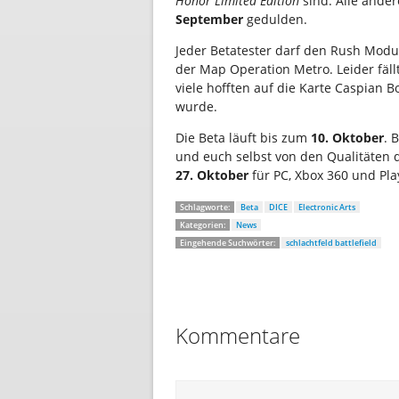
Honor Limited Edition
sind. Alle ande
September
gedulden.
Jeder Betatester darf den Rush Modu
der Map Operation Metro. Leider fäll
viele hofften auf die Karte Caspian 
wurde.
Die Beta läuft bis zum
10. Oktober
. 
und euch selbst von den Qualitäten
27. Oktober
für PC, Xbox 360 und Pla
Schlagworte:
Beta
DICE
Electronic Arts
Kategorien:
News
Eingehende Suchwörter:
schlachtfeld battlefield
Kommentare