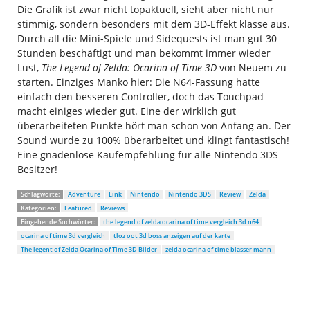
Die Grafik ist zwar nicht topaktuell, sieht aber nicht nur
stimmig, sondern besonders mit dem 3D-Effekt klasse aus.
Durch all die Mini-Spiele und Sidequests ist man gut 30
Stunden beschäftigt und man bekommt immer wieder
Lust,
The Legend of Zelda: Ocarina of Time 3D
von Neuem zu
starten. Einziges Manko hier: Die N64-Fassung hatte
einfach den besseren Controller, doch das Touchpad
macht einiges wieder gut. Eine der wirklich gut
überarbeiteten Punkte hört man schon von Anfang an. Der
Sound wurde zu 100% überarbeitet und klingt fantastisch!
Eine gnadenlose Kaufempfehlung für alle Nintendo 3DS
Besitzer!
Schlagworte:
Adventure
Link
Nintendo
Nintendo 3DS
Review
Zelda
Kategorien:
Featured
Reviews
Eingehende Suchwörter:
the legend of zelda ocarina of time vergleich 3d n64
ocarina of time 3d vergleich
tloz oot 3d boss anzeigen auf der karte
The legent of Zelda Ocarina of Time 3D Bilder
zelda ocarina of time blasser mann