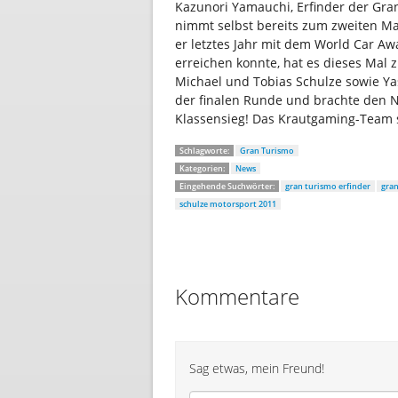
Kazunori Yamauchi, Erfinder der Gra
nimmt selbst bereits zum zweiten Ma
er letztes Jahr mit dem World Car Aw
erreichen konnte, hat es dieses Mal
Michael und Tobias Schulze sowie Y
der finalen Runde und brachte den N
Klassensieg! Das Krautgaming-Team 
Schlagworte:
Gran Turismo
Kategorien:
News
Eingehende Suchwörter:
gran turismo erfinder
gran
schulze motorsport 2011
Kommentare
Sag etwas, mein Freund!