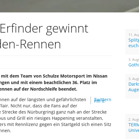
Erfinder gewinnt
11. Au
den-Rennen
Spli
euch
3. Aug
Goth
t mit dem Team von Schulze Motorsport im Nissan
3. Aug
ungen und mit einem beachtlichen 36. Platz im
Dark
nnen auf der Nordschleife beendet.
Auge
nen auf der längsten und gefährlichsten
Twittern
Pin It
lair. Nicht nur, dass die Fans auf der
e Strecke des Nürburgring) ganz nah an der Strecke
s und Grill ein riesiges Happening veranstalten,
2. Aug
ers mit Rennlizenz gegen ein Startgeld sich einen Sitz
TERM
Univ
önnen.