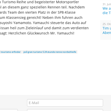
n Turismo Reihe und begeisterter Motorsportler
31. Jul
l an diesem ganz speziellen Rennen teil. Nachdem
We a
ards Team den vierten Platz in der SP8-Klasse
die 
 zum Klassensieg gereicht! Neben ihm fuhren auch
asuyoshi Yamamoto. Yamauchi steuerte das Auto auf
25. Ok
issan heil zum Zieleinlauf und damit zum verdienten
Tim 
Aben
sagt: Herzlichen Glückwunsch Mr. Yamauchi!
 tourismo erfinder
ps3 gran turismo 5 24 stunde renne nordschleife