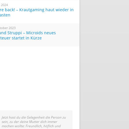
i 2024
re back! – Krautgaming haut wieder in
Tasten
tober 2023
und Struppi – Microids neues
teuer startet in Kürze
Jetzt hast du die Gelegenheit die Person zu
sein, zu der deine Mutter dich immer
machen wollte: Freundlich, höflich und