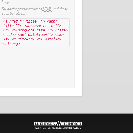
klug!
Du darfst grundsätzliches
HTML
und diese
Tags benutzen:
<a href="" title=""> <abbr
title=""> <acronym title="">
<b> <blockquote cite=""> <cite>
<code> <del datetime=""> <em>
<i> <q cite=""> <s> <strike>
<strong>