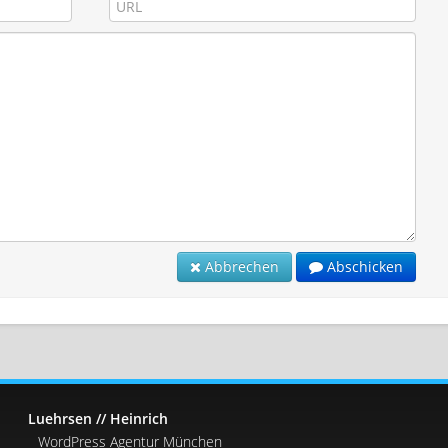
Abbrechen
Abschicken
Luehrsen // Heinrich
WordPress Agentur München