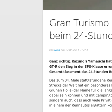
Gran Turismo 
beim 24-Stun
von
Nina
am 27.06.2011 - 17:51
Ganz richtig, Kazunori Yamauchi ha
GT-R den Sieg in der SP8-Klasse err
Gesamtklassment das 24 Stunden Re
Das zum 34. Male stattgefundene Ren
Strecke der Welt hat ein besonderes F
Grünen Hölle (der Name für die lang
dabei sein können und mit Campingbu
sondern auch, dass auch viele Privati
in einem der Rennautos ergattern k