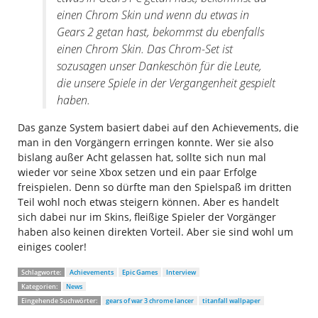
einen Chrom Skin und wenn du etwas in
Gears 2 getan hast, bekommst du ebenfalls
einen Chrom Skin. Das Chrom-Set ist
sozusagen unser Dankeschön für die Leute,
die unsere Spiele in der Vergangenheit gespielt
haben.
Das ganze System basiert dabei auf den Achievements, die
man in den Vorgängern erringen konnte. Wer sie also
bislang außer Acht gelassen hat, sollte sich nun mal
wieder vor seine Xbox setzen und ein paar Erfolge
freispielen. Denn so dürfte man den Spielspaß im dritten
Teil wohl noch etwas steigern können. Aber es handelt
sich dabei nur im Skins, fleißige Spieler der Vorgänger
haben also keinen direkten Vorteil. Aber sie sind wohl um
einiges cooler!
Schlagworte:
Achievements
Epic Games
Interview
Kategorien:
News
Eingehende Suchwörter:
gears of war 3 chrome lancer
titanfall wallpaper