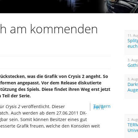
atch am kommenden
11. Au
Spli
euch
3. Aug
Goth
ückstecken, was die Grafik von Crysis 2 angeht. So
3. Aug
attformen angepasst. Vor dem Release diskutierte
Dark
ützung des Spiels. Diese findet ihren Weg erst jetzt
Auge
Teil der Serie.
Twittern
für
Crysis 2
veröffentlicht. Dieser
Pin It
 Patch. Auch werden ab dem 27.06.2011 DX-
bar sein. Somit können Besitzer eines gut
2. Aug
TERM
besserte Grafik freuen, welche den Konsolen weit
Univ