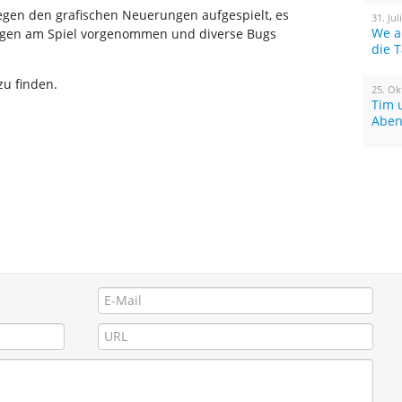
wegen den grafischen Neuerungen aufgespielt, es
31. Jul
We a
gen am Spiel vorgenommen und diverse Bugs
die 
zu finden.
25. Ok
Tim 
Aben