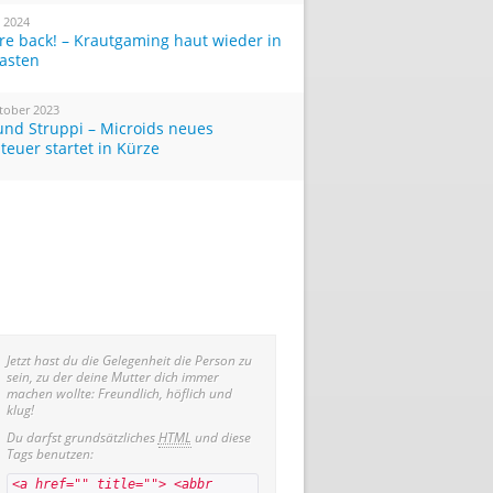
i 2024
re back! – Krautgaming haut wieder in
Tasten
tober 2023
und Struppi – Microids neues
teuer startet in Kürze
Jetzt hast du die Gelegenheit die Person zu
sein, zu der deine Mutter dich immer
machen wollte: Freundlich, höflich und
klug!
Du darfst grundsätzliches
HTML
und diese
Tags benutzen:
<a href="" title=""> <abbr