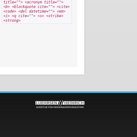
title=""> <acronym title="">
<b> <blockquote cite=""> <cite>
<code> <del datetime=""> <em>
<i> <q cite=""> <s> <strike>
<strong>