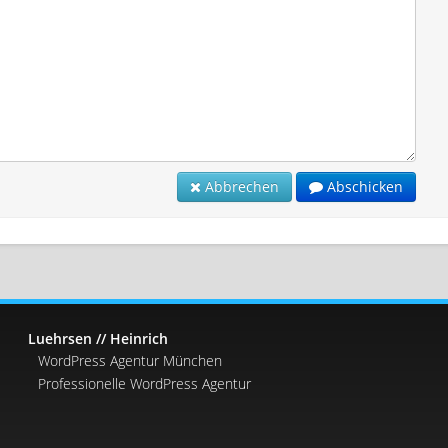
Abbrechen
Abschicken
Luehrsen // Heinrich
WordPress Agentur München
Professionelle WordPress Agentur