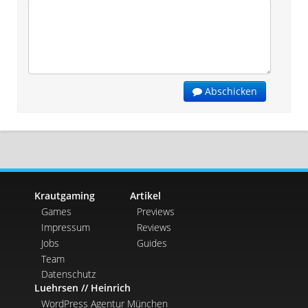
Abschicken
Krautgaming
Artikel
Games
Previews
Impressum
Reviews
Jobs
Guides
Team
Datenschutz
Luehrsen // Heinrich
WordPress Agentur München