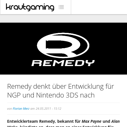
Remedy denkt über Entwicklung für
NGP und Nintendo 3DS nach
von
Florian Merz
am 24.05.2011 - 15:12
Entwicklerteam Remedy, bekannt für
Max Payne
und
Alan