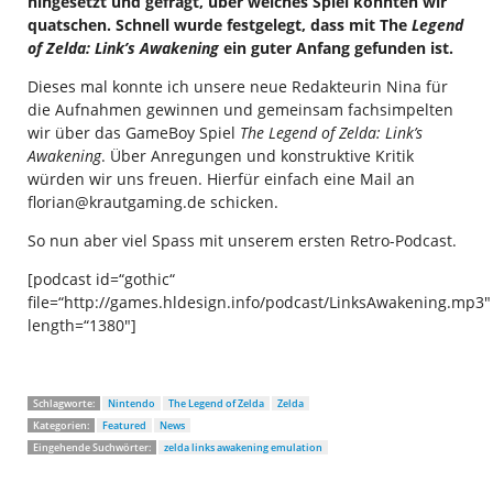
hingesetzt und gefragt, über welches Spiel könnten wir
quatschen. Schnell wurde festgelegt, dass mit The
Legend
of Zelda: Link’s Awakening
ein guter Anfang gefunden ist.
Dieses mal konnte ich unsere neue Redakteurin Nina für
die Aufnahmen gewinnen und gemeinsam fachsimpelten
wir über das GameBoy Spiel
The Legend of Zelda: Link’s
Awakening
. Über Anregungen und konstruktive Kritik
würden wir uns freuen. Hierfür einfach eine Mail an
florian@krautgaming.de
schicken.
So nun aber viel Spass mit unserem ersten Retro-Podcast.
[podcast id=“gothic“
file=“http://games.hldesign.info/podcast/LinksAwakening.mp3″
length=“1380″]
Schlagworte:
Nintendo
The Legend of Zelda
Zelda
Kategorien:
Featured
News
Eingehende Suchwörter:
zelda links awakening emulation