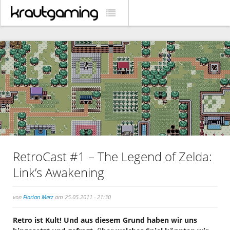
RetroCast #1 – The Legend of Zelda:
Link’s Awakening
von
Florian Merz
am 25.05.2011 - 21:30
Retro ist Kult! Und aus diesem Grund haben wir uns