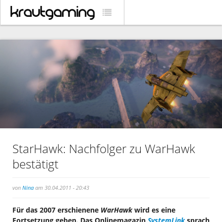
StarHawk: Nachfolger zu WarHawk
bestätigt
von
Nina
am 30.04.2011 - 20:43
Für das 2007 erschienene
WarHawk
wird es eine
Fortsetzung geben. Das Onlinemagazin
SystemLink
sprach