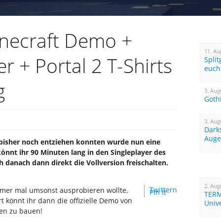
necraft Demo +
11. Au
er + Portal 2 T-Shirts
Spli
euch
g
3. Aug
Goth
3. Aug
Dark
Auge
ht bisher noch entziehen konnten wurde nun eine
 könnt ihr 90 Minuten lang in den Singleplayer des
h danach dann direkt die Vollversion freischalten.
2. Aug
Twittern
mer mal umsonst ausprobieren wollte,
Pin It
TERM
rt könnt ihr dann die offizielle Demo von
Univ
en zu bauen!