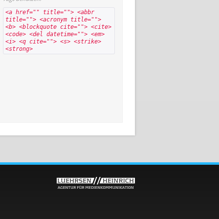
<a href="" title=""> <abbr
title=""> <acronym title="">
<b> <blockquote cite=""> <cite>
<code> <del datetime=""> <em>
<i> <q cite=""> <s> <strike>
<strong>