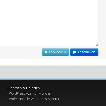
Abbrechen
Abschicken
Luehrsen // Heinrich
WordPress Agentur München
Professionelle WordPress Agentur