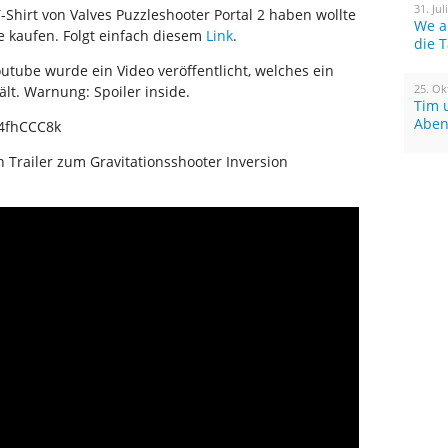
31. Jul
-Shirt von Valves Puzzleshooter Portal 2 haben wollte
We a
re kaufen. Folgt einfach diesem
Link
.
die 
outube wurde ein Video veröffentlicht, welches ein
25. Ok
t. Warnung: Spoiler inside.
Tim 
Aben
i4fhCCC8k
Trailer zum Gravitationsshooter Inversion