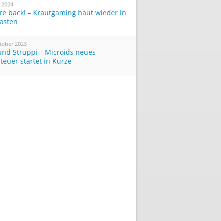
i 2024
re back! – Krautgaming haut wieder in
Tasten
tober 2023
und Struppi – Microids neues
teuer startet in Kürze