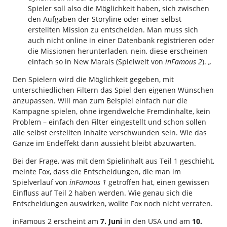
Spieler soll also die Möglichkeit haben, sich zwischen
den Aufgaben der Storyline oder einer selbst
erstellten Mission zu entscheiden. Man muss sich
auch nicht online in einer Datenbank registrieren oder
die Missionen herunterladen, nein, diese erscheinen
einfach so in New Marais (Spielwelt von
inFamous 2
). „
Den Spielern wird die Möglichkeit gegeben, mit
unterschiedlichen Filtern das Spiel den eigenen Wünschen
anzupassen. Will man zum Beispiel einfach nur die
Kampagne spielen, ohne irgendwelche Fremdinhalte, kein
Problem – einfach den Filter eingestellt und schon sollen
alle selbst erstellten Inhalte verschwunden sein. Wie das
Ganze im Endeffekt dann aussieht bleibt abzuwarten.
Bei der Frage, was mit dem Spielinhalt aus Teil 1 geschieht,
meinte Fox, dass die Entscheidungen, die man im
Spielverlauf von
inFamous 1
getroffen hat, einen gewissen
Einfluss auf Teil 2 haben werden. Wie genau sich die
Entscheidungen auswirken, wollte Fox noch nicht verraten.
inFamous 2 erscheint am
7. Juni
in den USA und am
10.