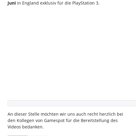
Juni
in England exklusiv für die PlayStation 3.
An dieser Stelle möchten wir uns auch recht herzlich bei
den Kollegen von Gamespot für die Bereitstellung des
Videos bedanken.