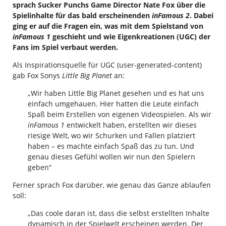
sprach Sucker Punchs Game Director Nate Fox über die
Spielinhalte für das bald erscheinenden
inFamous 2
. Dabei
ging er auf die Fragen ein, was mit dem Spielstand von
inFamous 1
geschieht und wie Eigenkreationen (UGC) der
Fans im Spiel verbaut werden.
Als Inspirationsquelle für UGC (user-generated-content)
gab Fox Sonys
Little Big Planet
an:
„Wir haben Little Big Planet gesehen und es hat uns
einfach umgehauen. Hier hatten die Leute einfach
Spaß beim Erstellen von eigenen Videospielen. Als wir
inFamous 1
entwickelt haben, erstellten wir dieses
riesige Welt, wo wir Schurken und Fallen platziert
haben – es machte einfach Spaß das zu tun. Und
genau dieses Gefühl wollen wir nun den Spielern
geben“
Ferner sprach Fox darüber, wie genau das Ganze ablaufen
soll:
„Das coole daran ist, dass die selbst erstellten Inhalte
dynamisch in der Spielwelt erscheinen werden. Der