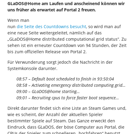
GLaDOS@Home am Laufen und anscheinend können wir
uns früher als erwartet auf Portal 2 freuen.
Wenn man
nun
die Seite des Countdowns besucht
, so wird man auf
eine neue Seite weitergeleitet, nämlich auf das
„GLaDOS@Home distributed computational grid status“. Zu
sehen ist ein erneuter Countdown von 94 Stunden, der Zeit
bis zum offiziellen Release von Portal 2.
Für Verwunderung sorgt jedoch die Nachricht in der
Systemkonsole darunter.
08:57 – Default boot scheduled to finish in 93:50:04
08:58 – Activating emergency distributed computing grid…
09:00 – GLaDOS@home starting…
09:01 – Recruiting cpus to force faster boot sequence…
Direkt darunter findet sich eine Liste an Steam Games und,
wie es scheint, der Anzahl der aktuellen Spieler
bestimmter Spiele auf Steam. Das Ganze erweckt den
Eindruck, dass GLaDOS, der böse Computer aus Portal, die
CPUs der Spieler zum schnelleren „hochfahren“ benutzt.