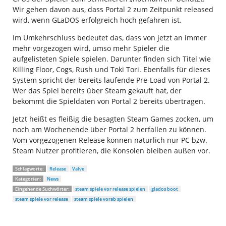
Wir gehen davon aus, dass Portal 2 zum Zeitpunkt released
wird, wenn GLaDOS erfolgreich hoch gefahren ist.
Im Umkehrschluss bedeutet das, dass von jetzt an immer
mehr vorgezogen wird, umso mehr Spieler die
aufgelisteten Spiele spielen. Darunter finden sich Titel wie
Killing Floor, Cogs, Rush und Toki Tori. Ebenfalls für dieses
System spricht der bereits laufende Pre-Load von Portal 2.
Wer das Spiel bereits über Steam gekauft hat, der
bekommt die Spieldaten von Portal 2 bereits übertragen.
Jetzt heißt es fleißig die besagten Steam Games zocken, um
noch am Wochenende über Portal 2 herfallen zu können.
Vom vorgezogenen Release können natürlich nur PC bzw.
Steam Nutzer profitieren, die Konsolen bleiben außen vor.
Schlagworte:
Release
Valve
Kategorien:
News
Eingehende Suchwörter:
steam spiele vor release spielen
glados boot
steam spiele vor release
steam spiele vorab spielen