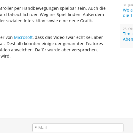
31. Jul
roller per Handbewegungen spielbar sein. Auch die
We a
wird tatsächlich den Weg ins Spiel finden. Außerdem
die 
er sozialen Interaktion sowie eine neue Grafik-
25. Ok
Tim 
her von
Microsoft
, dass das Video zwar echt sei, aber
Aben
 war. Deshalb könnten einige der genannten Features
 Video abweichen. Dafür wurde aber versprochen,
 wird.