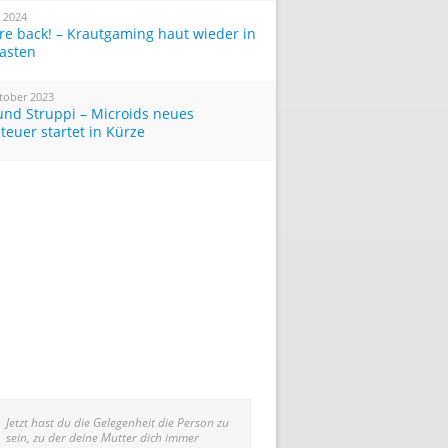
i 2024
re back! – Krautgaming haut wieder in
Tasten
tober 2023
und Struppi – Microids neues
teuer startet in Kürze
Jetzt hast du die Gelegenheit die Person zu
sein, zu der deine Mutter dich immer