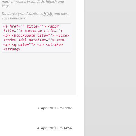
machen wollte: Freundlich, höflich und
klug!
Du darfst grundsätzliches
HTML
und diese
Tags benutzen:
<a href="" title=""> <abbr
title=""> <acronym title="">
<b> <blockquote cite=""> <cite>
<code> <del datetime=""> <em>
<i> <q cite=""> <s> <strike>
<strong>
7. April 2011 um 09:02
4. April 2011 um 14:54