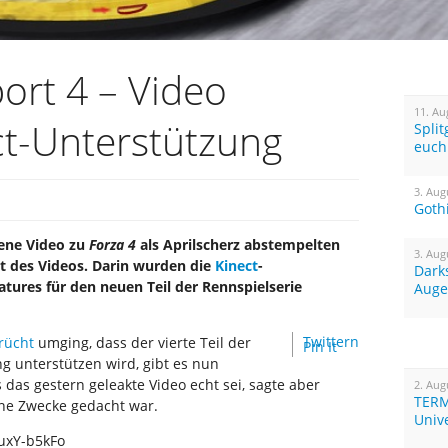
ort 4 – Video
11. Au
ct-Unterstützung
Spli
euch
3. Aug
Goth
nene Video zu
Forza 4
als Aprilscherz abstempelten
3. Aug
it des Videos. Darin wurden die
Kinect
-
Dark
tures für den neuen Teil der Rennspielserie
Auge
Twittern
rücht
umging, dass der vierte Teil der
Pin It
 unterstützen wird, gibt es nun
s das gestern geleakte Video echt sei, sagte aber
2. Aug
TERM
erne Zwecke gedacht war.
Univ
uxY-b5kFo