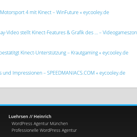
 Motorsport 4 mit Kinect – WinFuture « eycooley.de
y-Video stellt Kinect-Features & Grafik des … – Videogameszon
bestätitgt Kinect-Unterstützung – Krautgaming « eycooley.de
res und Impressionen – SPEEDMANIACS.COM « eycooley.de
Luehrsen // Heinrich
WordPress Agentur München
Professionelle WordPress Agentur