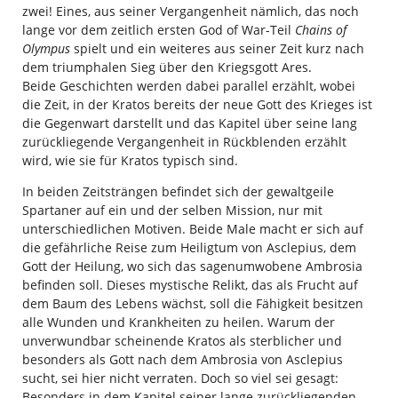
zwei! Eines, aus seiner Vergangenheit nämlich, das noch
lange vor dem zeitlich ersten God of War-Teil
Chains of
Olympus
spielt und ein weiteres aus seiner Zeit kurz nach
dem triumphalen Sieg über den Kriegsgott Ares.
Beide Geschichten werden dabei parallel erzählt, wobei
die Zeit, in der Kratos bereits der neue Gott des Krieges ist
die Gegenwart darstellt und das Kapitel über seine lang
zurückliegende Vergangenheit in Rückblenden erzählt
wird, wie sie für Kratos typisch sind.
In beiden Zeitsträngen befindet sich der gewaltgeile
Spartaner auf ein und der selben Mission, nur mit
unterschiedlichen Motiven. Beide Male macht er sich auf
die gefährliche Reise zum Heiligtum von Asclepius, dem
Gott der Heilung, wo sich das sagenumwobene Ambrosia
befinden soll. Dieses mystische Relikt, das als Frucht auf
dem Baum des Lebens wächst, soll die Fähigkeit besitzen
alle Wunden und Krankheiten zu heilen. Warum der
unverwundbar scheinende Kratos als sterblicher und
besonders als Gott nach dem Ambrosia von Asclepius
sucht, sei hier nicht verraten. Doch so viel sei gesagt:
Besonders in dem Kapitel seiner lange zurückliegenden