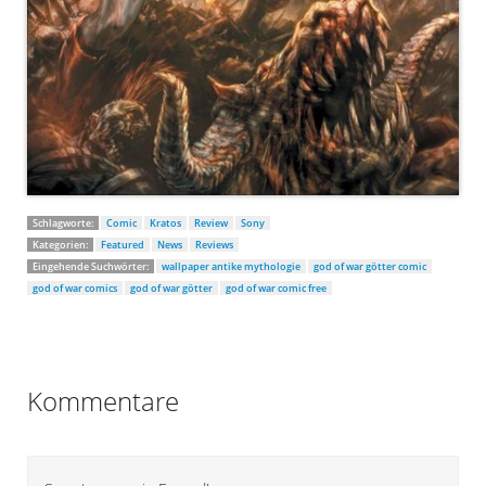
Schlagworte:
Comic
Kratos
Review
Sony
Kategorien:
Featured
News
Reviews
Eingehende Suchwörter:
wallpaper antike mythologie
god of war götter comic
god of war comics
god of war götter
god of war comic free
Kommentare