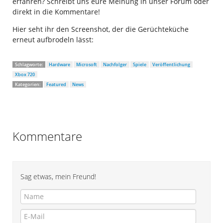
erfahren? Schreibt uns eure Meinung in unser Forum oder
direkt in die Kommentare!
Hier seht ihr den Screenshot, der die Gerüchteküche
erneut aufbrodeln lässt:
Schlagworte:
Hardware
Microsoft
Nachfolger
Spiele
Veröffentlichung
Xbox 720
Kategorien:
Featured
News
Kommentare
Sag etwas, mein Freund!