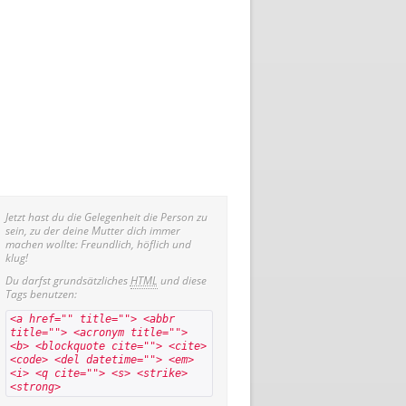
Jetzt hast du die Gelegenheit die Person zu
sein, zu der deine Mutter dich immer
machen wollte: Freundlich, höflich und
klug!
Du darfst grundsätzliches
HTML
und diese
Tags benutzen:
<a href="" title=""> <abbr
title=""> <acronym title="">
<b> <blockquote cite=""> <cite>
<code> <del datetime=""> <em>
<i> <q cite=""> <s> <strike>
<strong>