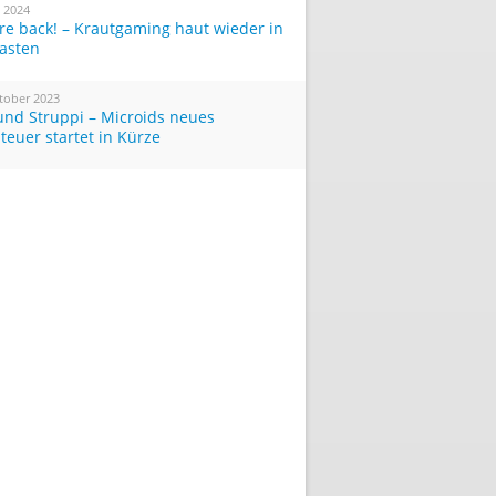
i 2024
re back! – Krautgaming haut wieder in
Tasten
tober 2023
und Struppi – Microids neues
teuer startet in Kürze