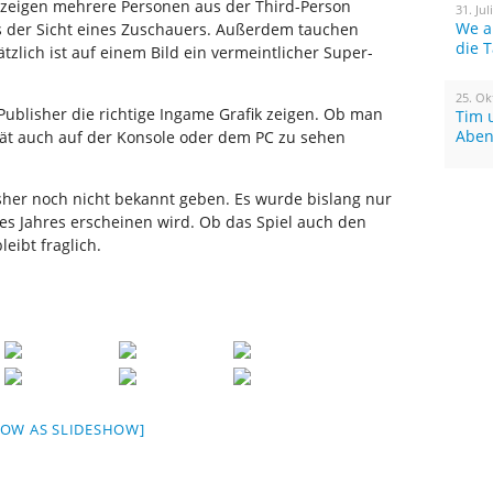
 zeigen mehrere Personen aus der Third-Person
31. Jul
We a
us der Sicht eines Zuschauers. Außerdem tauchen
die 
zlich ist auf einem Bild ein vermeintlicher Super-
25. Ok
 Publisher die richtige Ingame Grafik zeigen. Ob man
Tim 
Aben
ität auch auf der Konsole oder dem PC zu sehen
her noch nicht bekannt geben. Es wurde bislang nur
es Jahres erscheinen wird. Ob das Spiel auch den
eibt fraglich.
HOW AS SLIDESHOW]