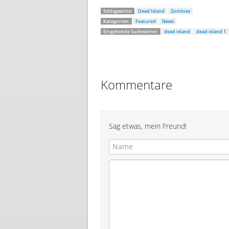
Schlagworte:
Dead Island
Zombies
Kategorien:
Featured
News
Eingehende Suchwörter:
dead island
dead island 1
Kommentare
Sag etwas, mein Freund!