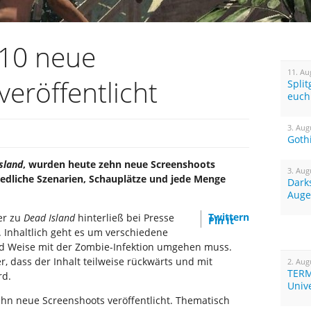
 10 neue
11. Au
eröffentlicht
Spli
euch
3. Aug
Goth
sland
, wurden heute zehn neue Screenshoots
3. Aug
hiedliche Szenarien, Schauplätze und jede Menge
Dark
Auge
Twittern
er zu
Dead Island
hinterließ bei Presse
Pin It
 Inhaltlich geht es um verschiedene
nd Weise mit der Zombie-Infektion umgehen muss.
r, dass der Inhalt teilweise rückwärts und mit
2. Aug
TERM
rd.
Univ
hn neue Screenshoots veröffentlicht. Thematisch