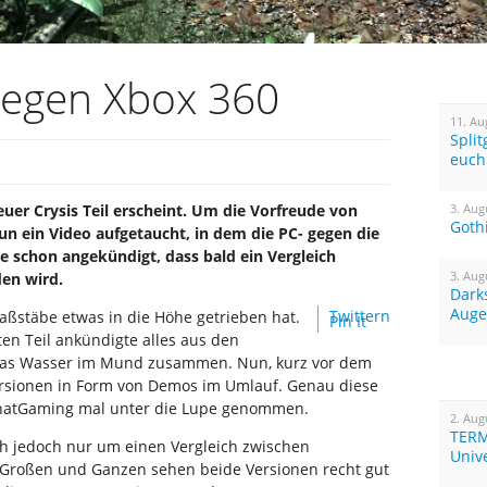
 gegen Xbox 360
11. Au
Spli
euch
euer Crysis Teil erscheint. Um die Vorfreude von
3. Aug
Goth
un ein Video aufgetaucht, in dem die PC- gegen die
e schon angekündigt, dass bald ein Vergleich
3. Aug
den wird.
Dark
Auge
Twittern
aßstäbe etwas in die Höhe getrieben hat.
Pin It
en Teil ankündigte alles aus den
n das Wasser im Mund zusammen. Nun, kurz vor dem
ersionen in Form von Demos im Umlauf. Genau diese
ThatGaming mal unter die Lupe genommen.
2. Aug
TERM
ch jedoch nur um einen Vergleich zwischen
Univ
 Großen und Ganzen sehen beide Versionen recht gut