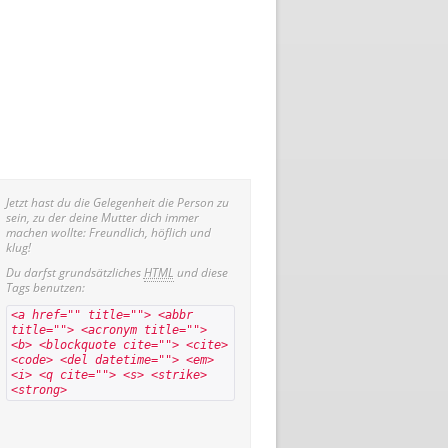
Jetzt hast du die Gelegenheit die Person zu
sein, zu der deine Mutter dich immer
machen wollte: Freundlich, höflich und
klug!
Du darfst grundsätzliches
HTML
und diese
Tags benutzen:
<a href="" title=""> <abbr
title=""> <acronym title="">
<b> <blockquote cite=""> <cite>
<code> <del datetime=""> <em>
<i> <q cite=""> <s> <strike>
<strong>