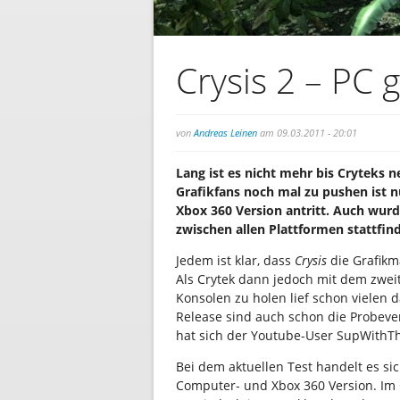
Crysis 2 – PC
von
Andreas Leinen
am 09.03.2011 - 20:01
Lang ist es nicht mehr bis Cryteks n
Grafikfans noch mal zu pushen ist n
Xbox 360 Version antritt. Auch wurd
zwischen allen Plattformen stattfin
Jedem ist klar, dass
Crysis
die Grafikm
Als Crytek dann jedoch mit dem zweit
Konsolen zu holen lief schon viele
Release sind auch schon die Probev
hat sich der Youtube-User SupWith
Bei dem aktuellen Test handelt es si
Computer- und Xbox 360 Version. Im