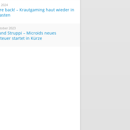
i 2024
re back! – Krautgaming haut wieder in
Tasten
tober 2023
und Struppi – Microids neues
teuer startet in Kürze