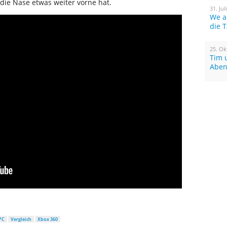
C die Nase etwas weiter vorne hat.
31. Jul
We a
die 
25. Ok
Tim 
Aben
PC
Vergleich
Xbox 360