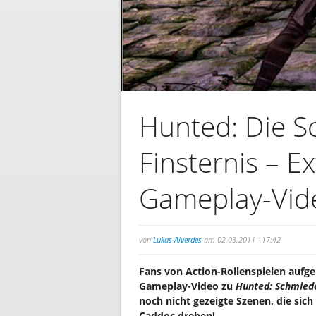
Hunted: Die S
Finsternis – E
Gameplay-Vid
von
Lukas Alverdes
am 02.03.2011 - 17:42
Fans von Action-Rollenspielen aufge
Gameplay-Video zu
Hunted: Schmiede
noch nicht gezeigte Szenen, die sich
Caddoc drehen!