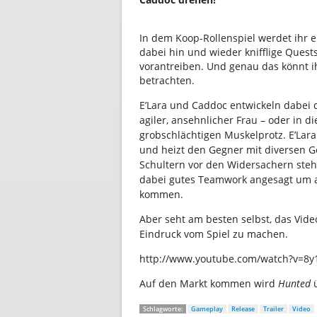
In dem Koop-Rollenspiel werdet ihr 
dabei hin und wieder knifflige Quest
vorantreiben. Und genau das könnt i
betrachten.
E’Lara und Caddoc entwickeln dabei 
agiler, ansehnlicher Frau – oder in d
grobschlächtigen Muskelprotz. E’Lara
und heizt den Gegner mit diversen G
Schultern vor den Widersachern steht
dabei gutes Teamwork angesagt um au
kommen.
Aber seht am besten selbst, das Vide
Eindruck vom Spiel zu machen.
http://www.youtube.com/watch?v=8
Auf den Markt kommen wird
Hunted
Schlagworte:
Gameplay
Release
Trailer
Video