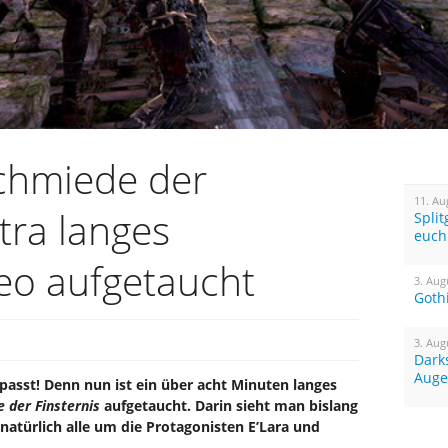
chmiede der
11. Au
xtra langes
Spli
euch
eo aufgetaucht
3. Aug
Goth
3. Aug
Dark
Auge
passt! Denn nun ist ein über acht Minuten langes
 der Finsternis
aufgetaucht. Darin sieht man bislang
 natürlich alle um die Protagonisten E’Lara und