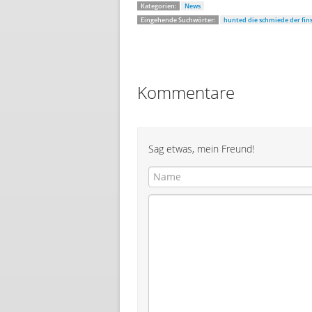
Kategorien:
News
Eingehende Suchwörter:
hunted die schmiede der fins
Kommentare
Sag etwas, mein Freund!