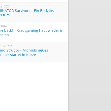
ust 2024
INATOR Survivors – Ein Blick ins
ersum
i 2024
re back! – Krautgaming haut wieder in
Tasten
tober 2023
und Struppi – Microids neues
teuer startet in Kürze