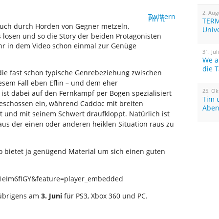
2. Aug
Twittern
Pin It
TERM
euch durch Horden von Gegner metzeln,
Univ
s lösen und so die Story der beiden Protagonisten
hr in dem Video schon einmal zur Genüge
31. Jul
We a
die 
die fast schon typische Genrebeziehung zwischen
iesem Fall eben Eflin – und dem eher
25. Ok
 ist dabei auf den Fernkampf per Bogen spezialisiert
Tim 
eschossen ein, während Caddoc mit breiten
Aben
 und mit seinem Schwert draufkloppt. Natürlich ist
s der einen oder anderen heiklen Situation raus zu
o bietet ja genügend Material um sich einen guten
y1eIm6fIGY&feature=player_embedded
übrigens am
3. Juni
für PS3, Xbox 360 und PC.