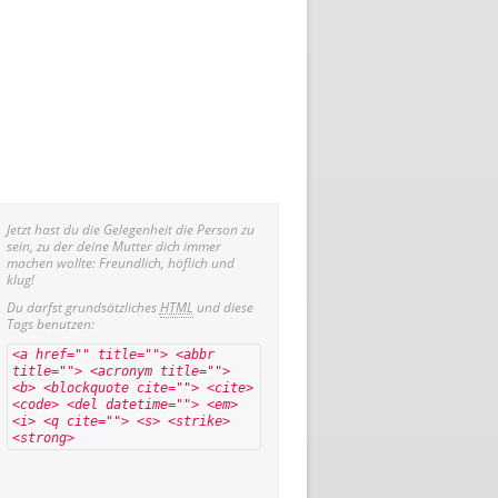
Jetzt hast du die Gelegenheit die Person zu
sein, zu der deine Mutter dich immer
machen wollte: Freundlich, höflich und
klug!
Du darfst grundsätzliches
HTML
und diese
Tags benutzen:
<a href="" title=""> <abbr
title=""> <acronym title="">
<b> <blockquote cite=""> <cite>
<code> <del datetime=""> <em>
<i> <q cite=""> <s> <strike>
<strong>