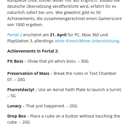
komplette Liste, bisher leider nur auf Englisch. Sobald die
deutsche Übersetzung veröffentlicht wird, erfahrt ihr es
natürlich sofort bei uns. Wie gewohnt gibt es 50
Achievements, die zusammengerechnet einen Gamerscore
von 1000 ergeben.
Portal 2
erscheint am
21. April
für PC, Xbox 360 und
PlayStation 3, allerdings
ohne Kinect/Move Unterstützung
.
Achievements in Portal 2:
Pit Boss
– Show that pit who’s boss. – 30G
Preservation of Mass
– Break the rules in Test Chamber
07. – 20G
Pturretdactyl
– Use an Aerial Faith Plate to launch a turret.
– 5G
Lunacy
– That just happened. – 20G
Drop Box
– Place a cube on a button without touching the
cube. – 20G