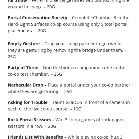
Air Show
– Perform 2 aerial gestures without touching the
ground in co-op. – 20G
Portal Conservation Society
– Complete Chamber 3 in the
Hard-Light Surfaces co-op course using only 5 total portal
placements. – 20G
Empty Gesture
– Drop your co-op partner in goo while
they are gesturing by removing the bridge under them. –
25G
Party of Three
– Find the hidden companion cube in the
co-op test chamber. – 25G
Narbacular Drop
– Place a portal under your co-op partner
while they are gesturing. – 25G
Asking for Trouble
– Taunt GLaDOS in front of a camera in
each of the five co-op course. – 10G
Rock Portal Scissors
– Win 3 co-op games of rock-paper-
scissors in a row. – 20G
Friends List With Benefits
– While playing co-op, hug 3