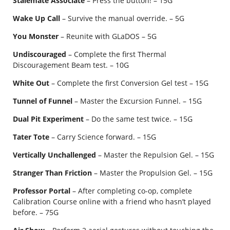
Stalemate Associate
– Press the button! – 15G
Wake Up Call
– Survive the manual override. – 5G
You Monster
– Reunite with GLaDOS – 5G
Undiscouraged
– Complete the first Thermal
Discouragement Beam test. – 10G
White Out
– Complete the first Conversion Gel test – 15G
Tunnel of Funnel
– Master the Excursion Funnel. – 15G
Dual Pit Experiment
– Do the same test twice. – 15G
Tater Tote
– Carry Science forward. – 15G
Vertically Unchallenged
– Master the Repulsion Gel. – 15G
Stranger Than Friction
– Master the Propulsion Gel. – 15G
Professor Portal
– After completing co-op, complete
Calibration Course online with a friend who hasn’t played
before. – 75G