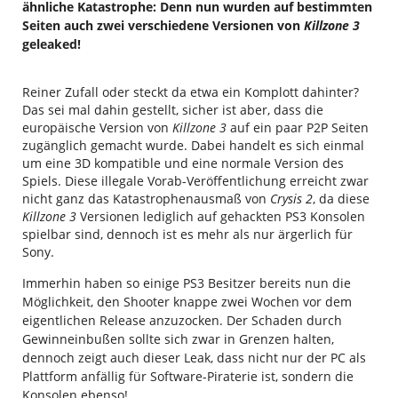
ähnliche Katastrophe: Denn nun wurden auf bestimmten
Seiten auch zwei verschiedene Versionen von
Killzone 3
geleaked!
Reiner Zufall oder steckt da etwa ein Komplott dahinter?
Das sei mal dahin gestellt, sicher ist aber, dass die
europäische Version von
Killzone 3
auf ein paar P2P Seiten
zugänglich gemacht wurde. Dabei handelt es sich einmal
um eine 3D kompatible und eine normale Version des
Spiels. Diese illegale Vorab-Veröffentlichung erreicht zwar
nicht ganz das Katastrophenausmaß von
Crysis 2
, da diese
Killzone 3
Versionen lediglich auf gehackten PS3 Konsolen
spielbar sind, dennoch ist es mehr als nur ärgerlich für
Sony.
Immerhin haben so einige PS3 Besitzer bereits nun die
Möglichkeit, den Shooter knappe zwei Wochen vor dem
eigentlichen Release anzuzocken. Der Schaden durch
Gewinneinbußen sollte sich zwar in Grenzen halten,
dennoch zeigt auch dieser Leak, dass nicht nur der PC als
Plattform anfällig für Software-Piraterie ist, sondern die
Konsolen ebenso!