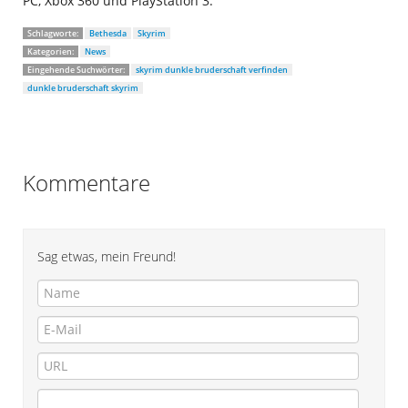
PC, Xbox 360 und PlayStation 3.
Schlagworte:
Bethesda
Skyrim
Kategorien:
News
Eingehende Suchwörter:
skyrim dunkle bruderschaft verfinden
dunkle bruderschaft skyrim
Kommentare
Sag etwas, mein Freund!