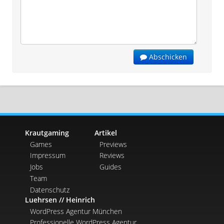
Abschicken
Krautgaming
Artikel
Games
Previews
Impressum
Reviews
Jobs
Guides
Team
Datenschutz
Luehrsen // Heinrich
WordPress Agentur München
Professionelle WordPress Agentur