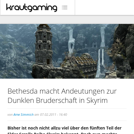
Bethesda macht Andeutungen zur
Dunklen Bruderschaft in Skyrim
von
Arne Simmich
am 07.02.2011 - 16:40
Bisher ist noch nicht allzu viel über den fünften Teil der