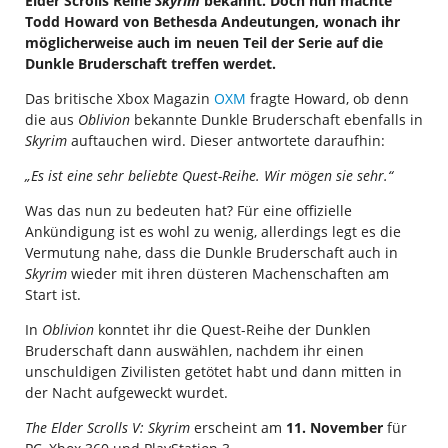
Elder Scrolls Reihe
Skyrim
bekannt. Doch nun machte
Todd Howard von Bethesda Andeutungen, wonach ihr
möglicherweise auch im neuen Teil der Serie auf die
Dunkle Bruderschaft treffen werdet.
Das britische Xbox Magazin
OXM
fragte Howard, ob denn
die aus
Oblivion
bekannte Dunkle Bruderschaft ebenfalls in
Skyrim
auftauchen wird. Dieser antwortete daraufhin:
„Es ist eine sehr beliebte Quest-Reihe. Wir mögen sie sehr.“
Was das nun zu bedeuten hat? Für eine offizielle
Ankündigung ist es wohl zu wenig, allerdings legt es die
Vermutung nahe, dass die Dunkle Bruderschaft auch in
Skyrim
wieder mit ihren düsteren Machenschaften am
Start ist.
In
Oblivion
konntet ihr die Quest-Reihe der Dunklen
Bruderschaft dann auswählen, nachdem ihr einen
unschuldigen Zivilisten getötet habt und dann mitten in
der Nacht aufgeweckt wurdet.
The Elder Scrolls V: Skyrim
erscheint am
11. November
für