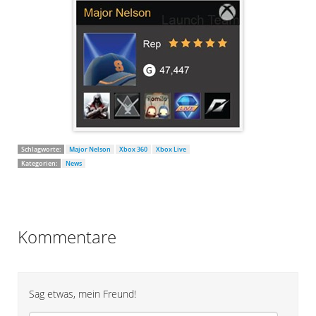
Schlagworte:
Major Nelson
Xbox 360
Xbox Live
Kategorien:
News
Kommentare
Sag etwas, mein Freund!