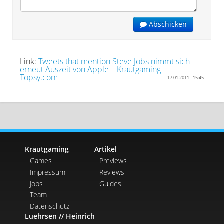
Abschicken
Link:
Tweets that mention Steve Jobs nimmt sich
erneut Auszeit von Apple – Krautgaming --
Topsy.com
17.01.2011 - 15:45
Krautgaming
Artikel
Games
Previews
Impressum
Reviews
Jobs
Guides
Team
Datenschutz
Luehrsen // Heinrich