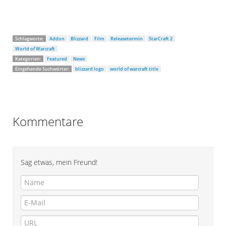
Schlagworte:
Addon
Blizzard
Film
Releasetermin
StarCraft 2
World of Warcraft
Kategorien:
Featured
News
Eingehende Suchwörter:
blizzard logo
world of warcraft title
Kommentare
Sag etwas, mein Freund!