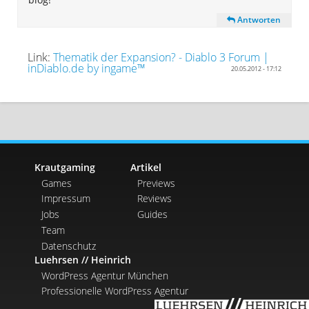
Antworten
Link:
Thematik der Expansion? - Diablo 3 Forum |
inDiablo.de by ingame™
20.05.2012 - 17:12
Krautgaming
Artikel
Games
Previews
Impressum
Reviews
Jobs
Guides
Team
Datenschutz
Luehrsen // Heinrich
WordPress Agentur München
Professionelle WordPress Agentur