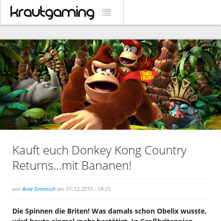
Kauft euch Donkey Kong Country
Returns…mit Bananen!
von
Arne Simmich
am 01.12.2010 - 18:25
Die Spinnen die Briten! Was damals schon Obelix wusste,