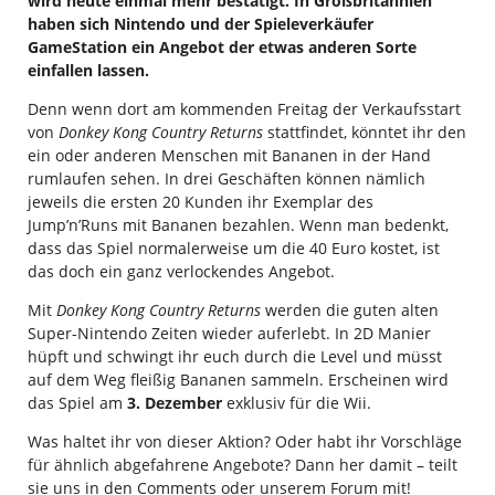
wird heute einmal mehr bestätigt. In Großbritannien
haben sich Nintendo und der Spieleverkäufer
GameStation ein Angebot der etwas anderen Sorte
einfallen lassen.
Denn wenn dort am kommenden Freitag der Verkaufsstart
von
Donkey Kong Country Returns
stattfindet, könntet ihr den
ein oder anderen Menschen mit Bananen in der Hand
rumlaufen sehen. In drei Geschäften können nämlich
jeweils die ersten 20 Kunden ihr Exemplar des
Jump’n’Runs mit Bananen bezahlen. Wenn man bedenkt,
dass das Spiel normalerweise um die 40 Euro kostet, ist
das doch ein ganz verlockendes Angebot.
Mit
Donkey Kong Country Returns
werden die guten alten
Super-Nintendo Zeiten wieder auferlebt. In 2D Manier
hüpft und schwingt ihr euch durch die Level und müsst
auf dem Weg fleißig Bananen sammeln. Erscheinen wird
das Spiel am
3. Dezember
exklusiv für die Wii.
Was haltet ihr von dieser Aktion? Oder habt ihr Vorschläge
für ähnlich abgefahrene Angebote? Dann her damit – teilt
sie uns in den Comments oder unserem Forum mit!