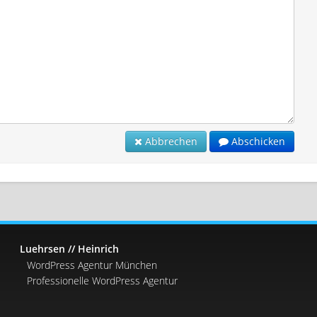
Abbrechen
Abschicken
Luehrsen // Heinrich
WordPress Agentur München
Professionelle WordPress Agentur