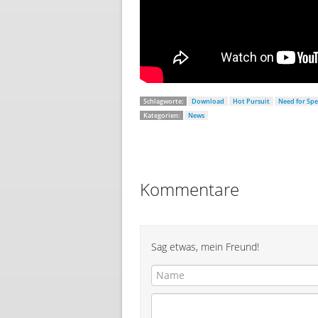
Schlagworte:
Download
Hot Pursuit
Need for Sp
Kategorien:
News
Kommentare
Sag etwas, mein Freund!