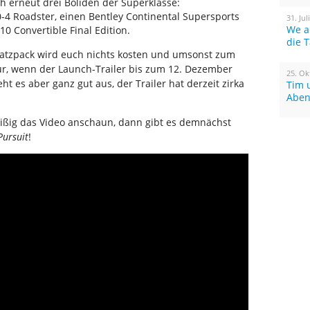
ch erneut drei Boliden der Superklasse:
-4 Roadster, einen Bentley Continental Supersports
31. Jul
We a
0 Convertible Final Edition.
die 
atzpack wird euch nichts kosten und umsonst zum
ur, wenn der Launch-Trailer bis zum 12. Dezember
25. Ok
ieht es aber ganz gut aus, der Trailer hat derzeit zirka
Tim 
Aben
ißig das Video anschaun, dann gibt es demnächst
Pursuit
!