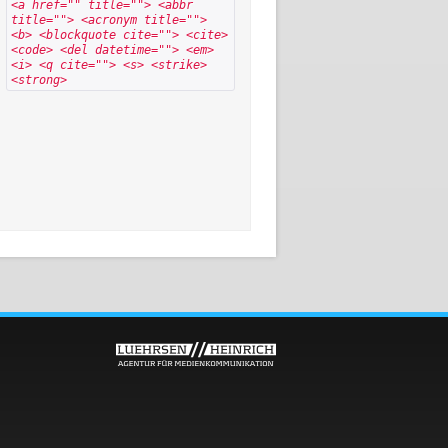
<a href="" title=""> <abbr
title=""> <acronym title="">
<b> <blockquote cite=""> <cite>
<code> <del datetime=""> <em>
<i> <q cite=""> <s> <strike>
<strong>