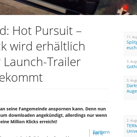
: Hot Pursuit –
11. Au
 wird erhältlich
Spli
euch
 Launch-Trailer
3. Aug
Goth
 bekommt
3. Aug
Dark
Auge
man seine Fangemeinde anspornen kann. Denn nun
 zum downloaden angekündigt, allerdings nur wenn
2. Aug
eine Million Klicks erreicht!
TERM
Univ
Twittern
Pin It