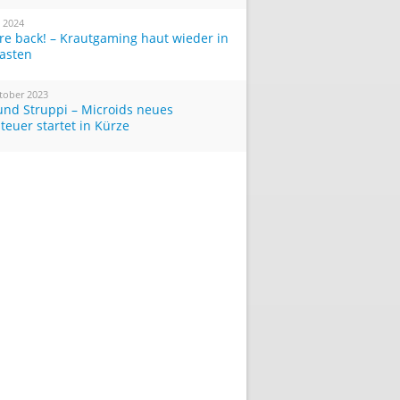
i 2024
re back! – Krautgaming haut wieder in
Tasten
tober 2023
und Struppi – Microids neues
teuer startet in Kürze