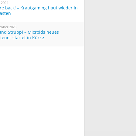
i 2024
re back! – Krautgaming haut wieder in
Tasten
tober 2023
und Struppi – Microids neues
teuer startet in Kürze