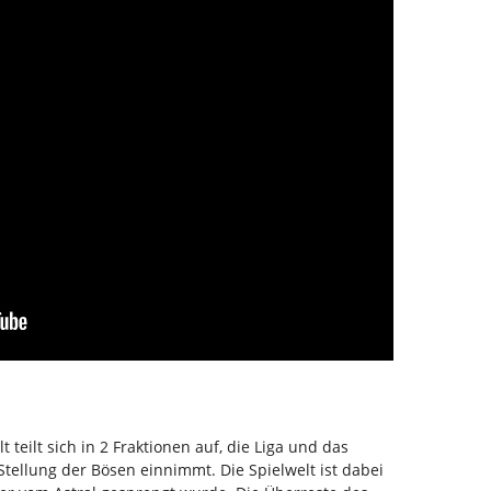
lt teilt sich in 2 Fraktionen auf, die Liga und das
tellung der Bösen einnimmt. Die Spielwelt ist dabei