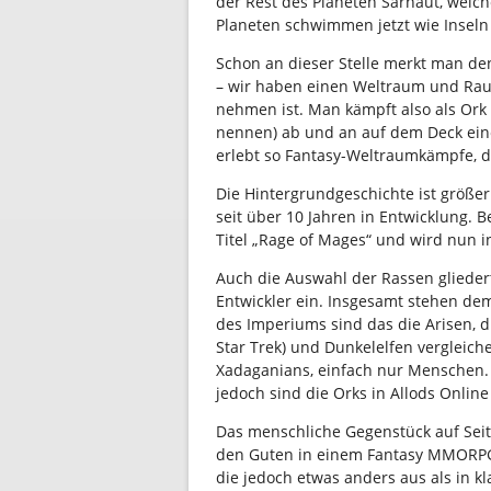
der Rest des Planeten Sarnaut, welc
Planeten schwimmen jetzt wie Inseln
Schon an dieser Stelle merkt man d
– wir haben einen Weltraum und Raum
nehmen ist. Man kämpft also als Ork 
nennen) ab und an auf dem Deck eine
erlebt so Fantasy-Weltraumkämpfe, d
Die Hintergrundgeschichte ist größer
seit über 10 Jahren in Entwicklung.
Titel „Rage of Mages“ und wird nun i
Auch die Auswahl der Rassen gliedert
Entwickler ein. Insgesamt stehen dem
des Imperiums sind das die Arisen, 
Star Trek) und Dunkelelfen vergleich
Xadaganians, einfach nur Menschen. D
jedoch sind die Orks in Allods Online
Das menschliche Gegenstück auf Seite
den Guten in einem Fantasy MMORPG a
die jedoch etwas anders aus als in k