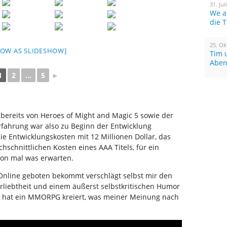
31. Jul
We a
die 
25. Ok
HOW AS SLIDESHOW]
Tim 
Aben
1
2
...
5
►
 bereits von Heroes of Might and Magic 5 sowie der
rfahrung war also zu Beginn der Entwicklung
e Entwicklungskosten mit 12 Millionen Dollar, das
hschnittlichen Kosten eines AAA Titels, für ein
hon mal was erwarten.
 Online geboten bekommt verschlägt selbst mir den
erliebtheit und einem äußerst selbstkritischen Humor
nd hat ein MMORPG kreiert, was meiner Meinung nach