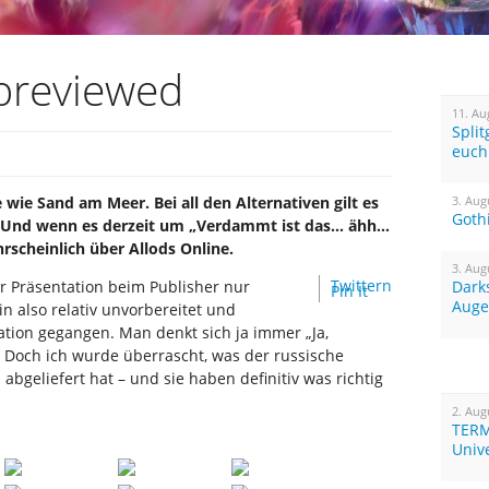
 previewed
11. Au
Spli
euch
wie Sand am Meer. Bei all den Alternativen gilt es
3. Aug
Goth
n. Und wenn es derzeit um „Verdammt ist das… ähh…
rscheinlich über Allods Online.
3. Aug
Twittern
er Präsentation beim Publisher nur
Dark
Pin It
Auge
n also relativ unvorbereitet und
ion gegangen. Man denkt sich ja immer „Ja,
.“ Doch ich wurde überrascht, was der russische
s abgeliefert hat – und sie haben definitiv was richtig
2. Aug
TERM
Univ