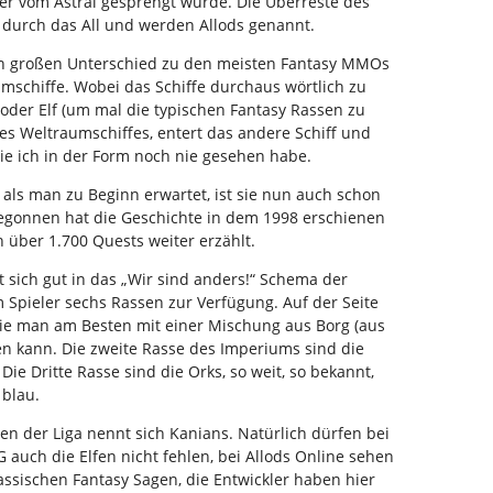
her vom Astral gesprengt wurde. Die Überreste des
 durch das All und werden Allods genannt.
en großen Unterschied zu den meisten Fantasy MMOs
schiffe. Wobei das Schiffe durchaus wörtlich zu
oder Elf (um mal die typischen Fantasy Rassen zu
s Weltraumschiffes, entert das andere Schiff und
ie ich in der Form noch nie gesehen habe.
 als man zu Beginn erwartet, ist sie nun auch schon
 Begonnen hat die Geschichte in dem 1998 erschienen
n über 1.700 Quests weiter erzählt.
 sich gut in das „Wir sind anders!“ Schema der
 Spieler sechs Rassen zur Verfügung. Auf der Seite
die man am Besten mit einer Mischung aus Borg (aus
en kann. Die zweite Rasse des Imperiums sind die
ie Dritte Rasse sind die Orks, so weit, so bekannt,
 blau.
n der Liga nennt sich Kanians. Natürlich dürfen bei
uch die Elfen nicht fehlen, bei Allods Online sehen
lassischen Fantasy Sagen, die Entwickler haben hier