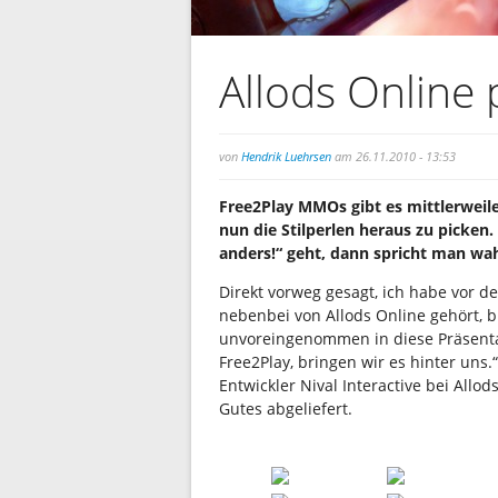
Allods Online
von
Hendrik Luehrsen
am 26.11.2010 - 13:53
Free2Play MMOs gibt es mittlerweile 
nun die Stilperlen heraus zu picke
anders!“ geht, dann spricht man wah
Direkt vorweg gesagt, ich habe vor d
nebenbei von Allods Online gehört, bi
unvoreingenommen in diese Präsentat
Free2Play, bringen wir es hinter uns
Entwickler Nival Interactive bei Allod
Gutes abgeliefert.