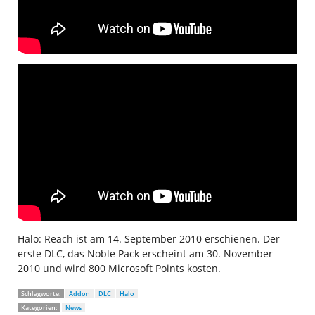
Halo: Reach ist am 14. September 2010 erschienen. Der
erste DLC, das Noble Pack erscheint am 30. November
2010 und wird 800 Microsoft Points kosten.
Schlagworte:
Addon
DLC
Halo
Kategorien:
News