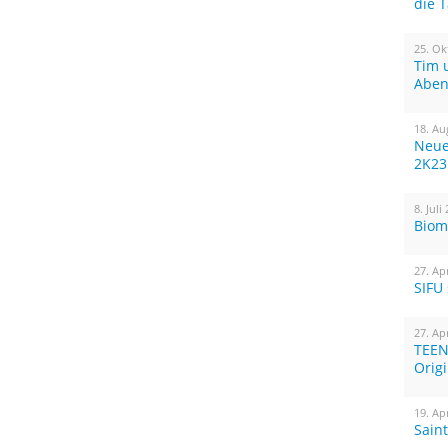
die 
25. Ok
Tim 
Aben
18. Au
Neue
2K23
8. Juli
Biom
27. Ap
SIFU
27. Ap
TEEN
Orig
19. Ap
Sain