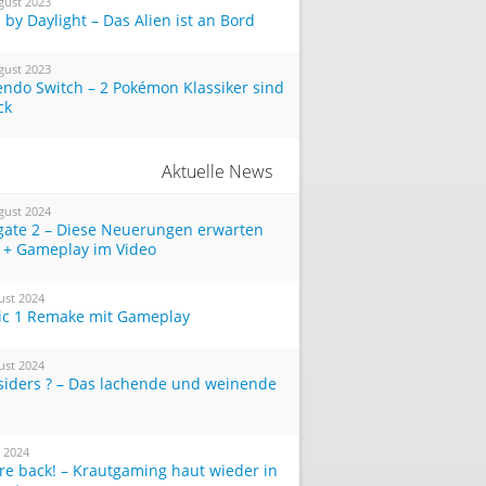
gust 2023
by Daylight – Das Alien ist an Bord
gust 2023
endo Switch – 2 Pokémon Klassiker sind
ck
Aktuelle News
gust 2024
tgate 2 – Diese Neuerungen erwarten
 + Gameplay im Video
ust 2024
ic 1 Remake mit Gameplay
ust 2024
siders ? – Das lachende und weinende
i 2024
re back! – Krautgaming haut wieder in