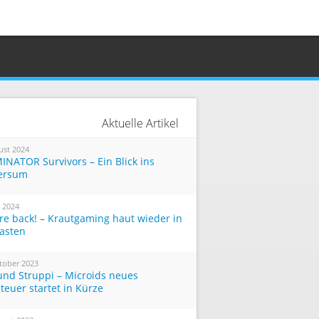
Aktuelle Artikel
ust 2024
INATOR Survivors – Ein Blick ins
ersum
i 2024
re back! – Krautgaming haut wieder in
Tasten
tober 2023
und Struppi – Microids neues
teuer startet in Kürze