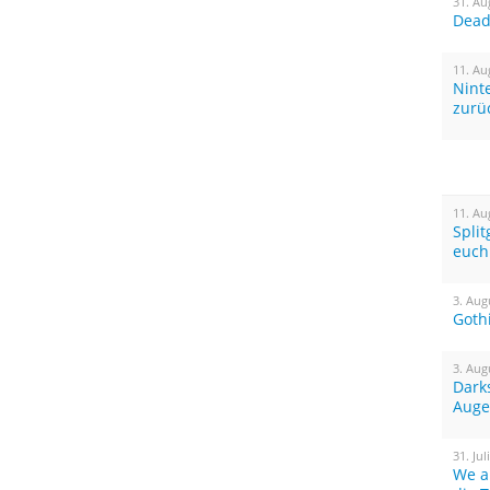
31. Au
Dead 
11. Au
Nint
zurü
11. Au
Spli
euch
3. Aug
Goth
3. Aug
Dark
Auge
31. Jul
We a