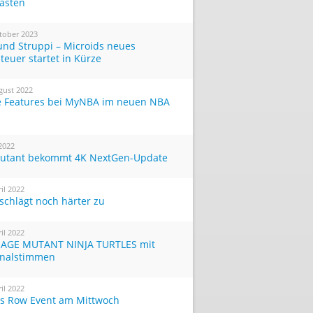
Tasten
tober 2023
und Struppi – Microids neues
teuer startet in Kürze
gust 2022
 Features bei MyNBA im neuen NBA
 2022
utant bekommt 4K NextGen-Update
ril 2022
 schlägt noch härter zu
ril 2022
AGE MUTANT NINJA TURTLES mit
inalstimmen
ril 2022
ts Row Event am Mittwoch