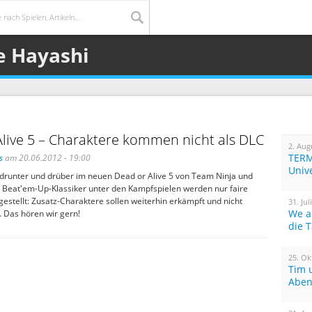
e Hayashi
live 5 – Charaktere kommen nicht als DLC
2. Aug
TERM
s
am 20.06.2012 - 19:00
Univ
 drunter und drüber im neuen Dead or Alive 5 von Team Ninja und
 Beat'em-Up-Klassiker unter den Kampfspielen werden nur faire
gestellt: Zusatz-Charaktere sollen weiterhin erkämpft und nicht
31. Jul
We a
. Das hören wir gern!
die 
25. Ok
Tim 
Aben