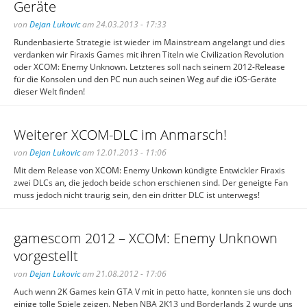
Geräte
von
Dejan Lukovic
am 24.03.2013 - 17:33
Rundenbasierte Strategie ist wieder im Mainstream angelangt und dies
verdanken wir Firaxis Games mit ihren Titeln wie Civilization Revolution
oder XCOM: Enemy Unknown. Letzteres soll nach seinem 2012-Release
für die Konsolen und den PC nun auch seinen Weg auf die iOS-Geräte
dieser Welt finden!
Weiterer XCOM-DLC im Anmarsch!
von
Dejan Lukovic
am 12.01.2013 - 11:06
Mit dem Release von XCOM: Enemy Unkown kündigte Entwickler Firaxis
zwei DLCs an, die jedoch beide schon erschienen sind. Der geneigte Fan
muss jedoch nicht traurig sein, den ein dritter DLC ist unterwegs!
gamescom 2012 – XCOM: Enemy Unknown
vorgestellt
von
Dejan Lukovic
am 21.08.2012 - 17:06
Auch wenn 2K Games kein GTA V mit in petto hatte, konnten sie uns doch
einige tolle Spiele zeigen. Neben NBA 2K13 und Borderlands 2 wurde uns