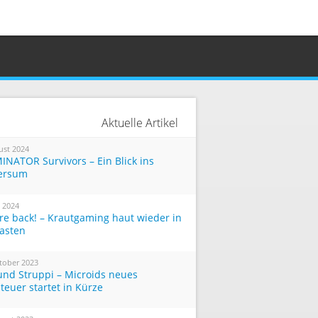
Aktuelle Artikel
ust 2024
INATOR Survivors – Ein Blick ins
ersum
i 2024
re back! – Krautgaming haut wieder in
Tasten
tober 2023
und Struppi – Microids neues
teuer startet in Kürze