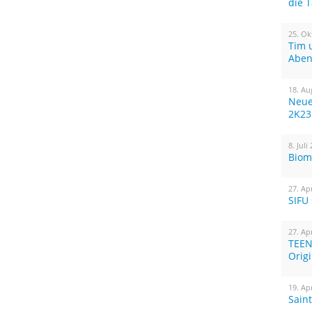
die 
25. Ok
Tim 
Aben
18. Au
Neue
2K23
8. Juli
Biom
27. Ap
SIFU
27. Ap
TEEN
Orig
19. Ap
Sain