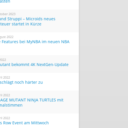
Tasten
tober 2023
und Struppi – Microids neues
teuer startet in Kürze
gust 2022
 Features bei MyNBA im neuen NBA
 2022
utant bekommt 4K NextGen-Update
ril 2022
 schlägt noch härter zu
ril 2022
AGE MUTANT NINJA TURTLES mit
inalstimmen
ril 2022
ts Row Event am Mittwoch