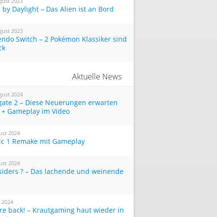
gust 2023
by Daylight – Das Alien ist an Bord
gust 2023
endo Switch – 2 Pokémon Klassiker sind
ck
Aktuelle News
gust 2024
tgate 2 – Diese Neuerungen erwarten
 + Gameplay im Video
ust 2024
ic 1 Remake mit Gameplay
ust 2024
siders ? – Das lachende und weinende
i 2024
re back! – Krautgaming haut wieder in