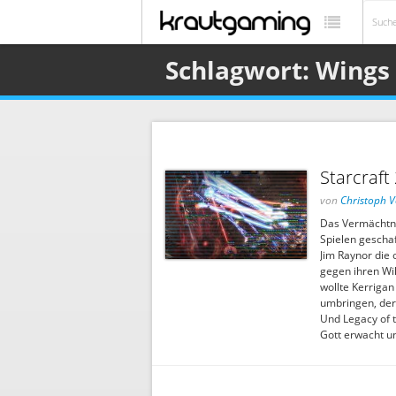
Schlagwort: Wings 
Starcraft
von
Christoph V
Das Vermächtnis
Spielen geschaf
Jim Raynor die 
gegen ihren Wil
wollte Kerrigan
umbringen, der 
Und Legacy of th
Gott erwacht un