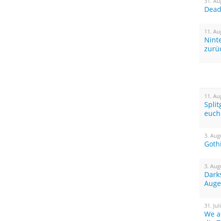
31. Au
Dead 
11. Au
Nint
zurü
11. Au
Spli
euch
3. Aug
Goth
3. Aug
Dark
Auge
31. Jul
We a