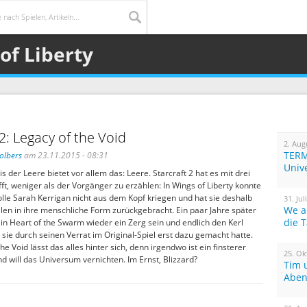
of Liberty
 2: Legacy of the Void
2. Aug
TERM
olbers
am 23.11.2015 - 08:31
Univ
 der Leere bietet vor allem das: Leere. Starcraft 2 hat es mit drei
ft, weniger als der Vorgänger zu erzählen: In Wings of Liberty konnte
olle Sarah Kerrigan nicht aus dem Kopf kriegen und hat sie deshalb
31. Jul
We a
len in ihre menschliche Form zurückgebracht. Ein paar Jahre später
die 
 in Heart of the Swarm wieder ein Zerg sein und endlich den Kerl
sie durch seinen Verrat im Original-Spiel erst dazu gemacht hatte.
e Void lässt das alles hinter sich, denn irgendwo ist ein finsterer
25. Ok
d will das Universum vernichten. Im Ernst, Blizzard?
Tim 
Aben