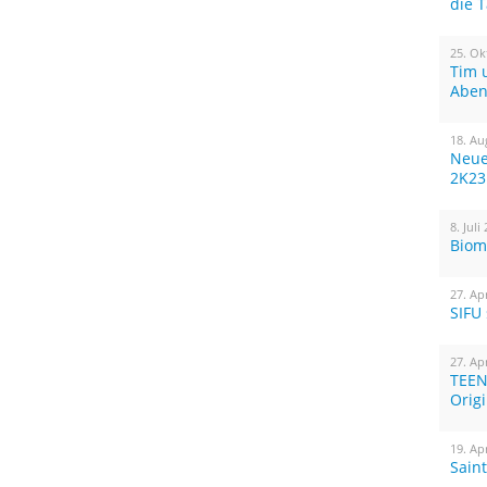
die 
25. Ok
Tim 
Aben
18. Au
Neue
2K23
8. Juli
Biom
27. Ap
SIFU
27. Ap
TEEN
Orig
19. Ap
Sain