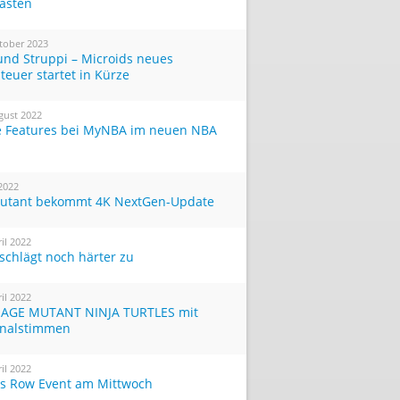
Tasten
tober 2023
und Struppi – Microids neues
teuer startet in Kürze
gust 2022
 Features bei MyNBA im neuen NBA
 2022
utant bekommt 4K NextGen-Update
ril 2022
 schlägt noch härter zu
ril 2022
AGE MUTANT NINJA TURTLES mit
inalstimmen
ril 2022
ts Row Event am Mittwoch