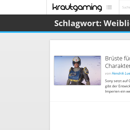
Schlagwort: Weibl
Brüste fü
Charakte
von
Hendrik Lu
Sony setzt auf
gibt der Entwic
Imperien ein we