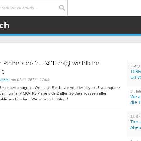
ich
r Planetside 2 – SOE zeigt weibliche
2. Aug
re
TERM
Univ
ehrsen
am 01.06.2012 - 17:09
 Gleichberechtigung. Wohl aus Furcht vor von der Leyens Frauenquote
31. Jul
kler nun im MMO-FPS Planetside 2 allen Soldatenklassen aller
We a
ibliches Pendant. Wir haben die Bilder!
die 
25. Ok
Tim 
Aben