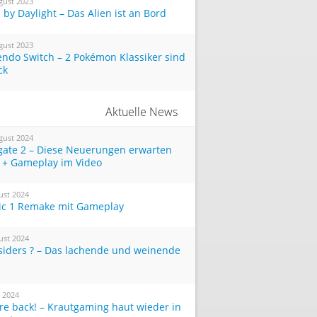
gust 2023
by Daylight – Das Alien ist an Bord
gust 2023
endo Switch – 2 Pokémon Klassiker sind
ck
Aktuelle News
gust 2024
tgate 2 – Diese Neuerungen erwarten
 + Gameplay im Video
ust 2024
ic 1 Remake mit Gameplay
ust 2024
siders ? – Das lachende und weinende
i 2024
re back! – Krautgaming haut wieder in