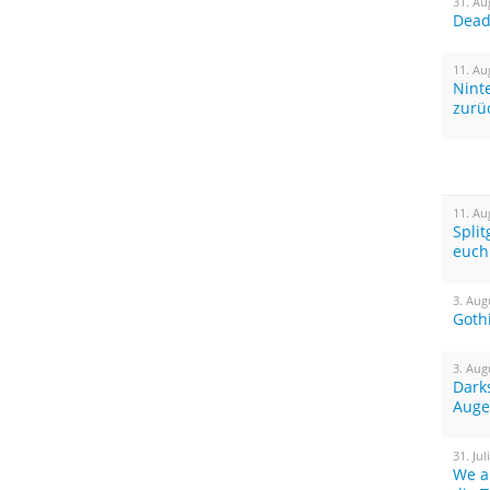
31. Au
Dead 
11. Au
Nint
zurü
11. Au
Spli
euch
3. Aug
Goth
3. Aug
Dark
Auge
31. Jul
We a