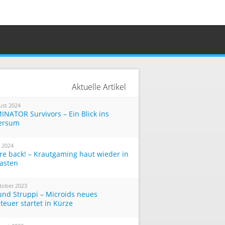
Aktuelle Artikel
ust 2024
INATOR Survivors – Ein Blick ins
ersum
i 2024
re back! – Krautgaming haut wieder in
Tasten
tober 2023
und Struppi – Microids neues
teuer startet in Kürze