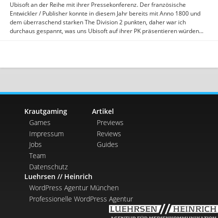
Ubisoft an der Reihe mit ihrer Pressekonferenz. Der französische
Entwickler / Publisher konnte in diesem Jahr bereits mit Anno 1800 und
dem überraschend starken The Division 2 punkten, daher war ich
durchaus gespannt, was uns Ubisoft auf ihrer PK präsentieren würden...
Krautgaming
Artikel
Games
Previews
Impressum
Reviews
Jobs
Guides
Team
Datenschutz
Luehrsen // Heinrich
WordPress Agentur München
Professionelle WordPress Agentur