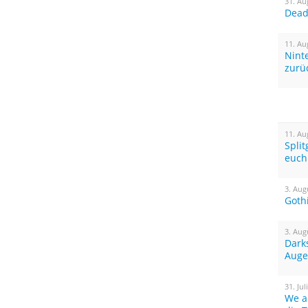
31. Au
Dead 
11. Au
Nint
zurü
11. Au
Spli
euch
3. Aug
Goth
3. Aug
Dark
Auge
31. Jul
We a