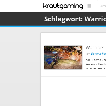
Schlagwort: Warri
Warriors 
von
Dominic Rei
Koei Tecmo und
Warriors Orochi
schon einmal a