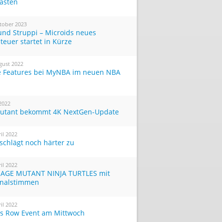
Tasten
tober 2023
und Struppi – Microids neues
teuer startet in Kürze
gust 2022
 Features bei MyNBA im neuen NBA
 2022
utant bekommt 4K NextGen-Update
ril 2022
 schlägt noch härter zu
ril 2022
AGE MUTANT NINJA TURTLES mit
inalstimmen
ril 2022
ts Row Event am Mittwoch