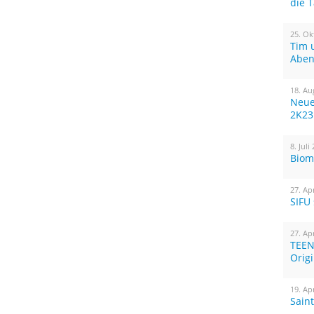
die 
25. Ok
Tim 
Aben
18. Au
Neue
2K23
8. Juli
Biom
27. Ap
SIFU
27. Ap
TEEN
Orig
19. Ap
Sain