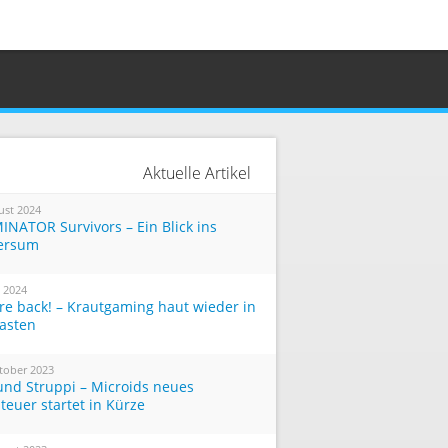
Aktuelle Artikel
ust 2024
INATOR Survivors – Ein Blick ins
ersum
i 2024
re back! – Krautgaming haut wieder in
Tasten
tober 2023
und Struppi – Microids neues
teuer startet in Kürze