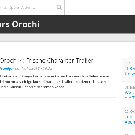
ors Orochi
Orochi 4: Frische Charakter-Trailer
2. Aug
TERM
fschläger
am 15.10.2018 - 18:32
Univ
 Entwickler Omega Force präsentieren kurz vor dem Release von
 4 nochmals einige kurze Charakter-Trailer, mit denen ihr euch
uf die Musou-Action einstimmen könnt...
31. Jul
We a
die 
25. Ok
Tim 
Aben