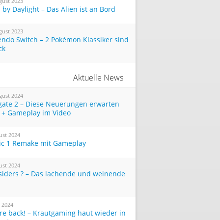
gust 2023
by Daylight – Das Alien ist an Bord
gust 2023
endo Switch – 2 Pokémon Klassiker sind
ck
Aktuelle News
gust 2024
tgate 2 – Diese Neuerungen erwarten
 + Gameplay im Video
ust 2024
ic 1 Remake mit Gameplay
ust 2024
siders ? – Das lachende und weinende
i 2024
re back! – Krautgaming haut wieder in