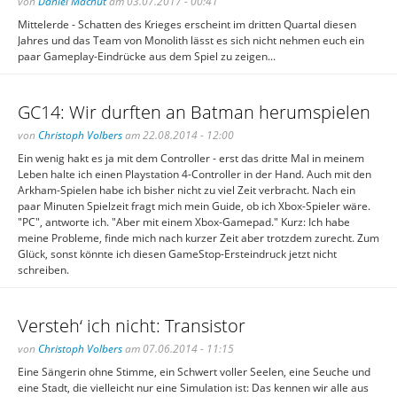
von
Daniel Machut
am 03.07.2017 - 00:41
Mittelerde - Schatten des Krieges erscheint im dritten Quartal diesen
Jahres und das Team von Monolith lässt es sich nicht nehmen euch ein
paar Gameplay-Eindrücke aus dem Spiel zu zeigen...
GC14: Wir durften an Batman herumspielen
von
Christoph Volbers
am 22.08.2014 - 12:00
Ein wenig hakt es ja mit dem Controller - erst das dritte Mal in meinem
Leben halte ich einen Playstation 4-Controller in der Hand. Auch mit den
Arkham-Spielen habe ich bisher nicht zu viel Zeit verbracht. Nach ein
paar Minuten Spielzeit fragt mich mein Guide, ob ich Xbox-Spieler wäre.
"PC", antworte ich. "Aber mit einem Xbox-Gamepad." Kurz: Ich habe
meine Probleme, finde mich nach kurzer Zeit aber trotzdem zurecht. Zum
Glück, sonst könnte ich diesen GameStop-Ersteindruck jetzt nicht
schreiben.
Versteh‘ ich nicht: Transistor
von
Christoph Volbers
am 07.06.2014 - 11:15
Eine Sängerin ohne Stimme, ein Schwert voller Seelen, eine Seuche und
eine Stadt, die vielleicht nur eine Simulation ist: Das kennen wir alle aus