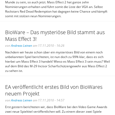
Munde zu sein, so auch jetzt. Mass Effect 2 hat ganze zehn
Nominierungen erhalten und führt somit die Liste der VGA an. Selbst
Rockstars Red Dead Redemption hat dagegen keine Chance und kämpft
somit mit stolzen neun Nominierungen.
BioWare – Das mysteriöse Bild stammt aus
Mass Effect 3!
von
Andreas Leinen
am 17.11.2010 - 16:26
Nachdem wir heute schon über ein mysteriöses Bild von einem noch
unbekannten Spiel berichteten, ist nun doch zu 99% klar, dass es sich
hierbei um Mass Effect 3 handelt! Wieso es Mass Effect 3 sein muss? Weil
auf dem Bild das M-29 Incisor Scharfschützengewehr aus Mass Effect 2
zu sehen ist.
EA veröffentlicht erstes Bild von BioWares
neuem Projekt
von
Andreas Leinen
am 17.11.2010 - 14:57
Erst gestern berichteten wir, dass BioWare bei den Video Game Awards
zwei neue Spieltitel veröffentlichen will. Zu einem dieser zwei Spiele