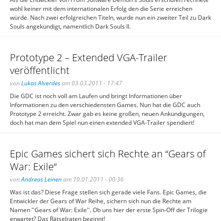
wohl keiner mit dem internationalen Erfolg den die Serie erreichen
würde. Nach zwei erfolgreichen Titeln, wurde nun ein zweiter Teil zu Dark
Souls angekündigt, namentlich Dark Souls II.
Prototype 2 – Extended VGA-Trailer
veröffentlicht
von
Lukas Alverdes
am 03.03.2011 - 17:47
Die GDC ist noch voll am Laufen und bringt Informationen über
Informationen zu den verschiedensten Games. Nun hat die GDC auch
Prototype 2 erreicht. Zwar gab es keine großen, neuen Ankündigungen,
doch hat man dem Spiel nun einen extended VGA-Trailer spendiert!
Epic Games sichert sich Rechte an “Gears of
War: Exile“
von
Andreas Leinen
am 19.01.2011 - 00:36
Was ist das? Diese Frage stellen sich gerade viele Fans. Epic Games, die
Entwickler der Gears of War Reihe, sichern sich nun die Rechte am
Namen ''Gears of War: Exile''. Ob uns hier der erste Spin-Off der Trilogie
erwartet? Das Rätselraten beginnt!