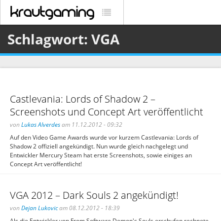
Schlagwort: VGA
Castlevania: Lords of Shadow 2 –
Screenshots und Concept Art veröffentlicht
von
Lukas Alverdes
am 11.12.2012 - 09:32
Auf den Video Game Awards wurde vor kurzem Castlevania: Lords of
Shadow 2 offiziell angekündigt. Nun wurde gleich nachgelegt und
Entwickler Mercury Steam hat erste Screenshots, sowie einiges an
Concept Art veröffentlicht!
VGA 2012 – Dark Souls 2 angekündigt!
von
Dejan Lukovic
am 08.12.2012 - 18:39
Als die Entwickler von From Software Demon's Souls erschufen rechnete