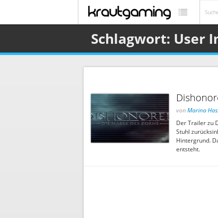
Schlagwort: User I
Dishonor
von
Marina Has
Der Trailer zu 
Stuhl zurücksi
Hintergrund. Da
entsteht.