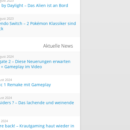
gust 2023
by Daylight – Das Alien ist an Bord
gust 2023
endo Switch – 2 Pokémon Klassiker sind
ck
Aktuelle News
gust 2024
tgate 2 – Diese Neuerungen erwarten
 + Gameplay im Video
ust 2024
ic 1 Remake mit Gameplay
ust 2024
siders ? – Das lachende und weinende
i 2024
re back! – Krautgaming haut wieder in