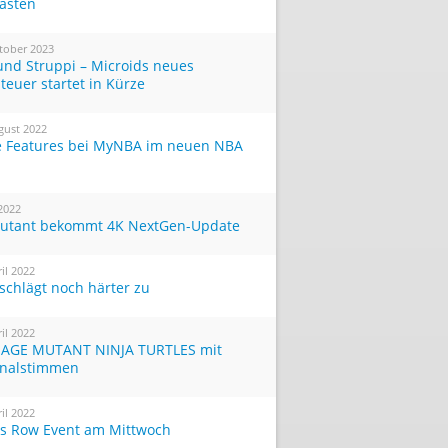
Tasten
tober 2023
und Struppi – Microids neues
teuer startet in Kürze
gust 2022
 Features bei MyNBA im neuen NBA
 2022
utant bekommt 4K NextGen-Update
ril 2022
 schlägt noch härter zu
ril 2022
AGE MUTANT NINJA TURTLES mit
inalstimmen
ril 2022
ts Row Event am Mittwoch