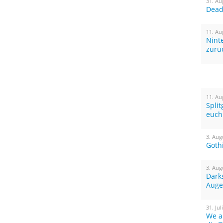
31. Au
Dead 
11. Au
Nint
zurü
11. Au
Spli
euch
3. Aug
Goth
3. Aug
Dark
Auge
31. Jul
We a