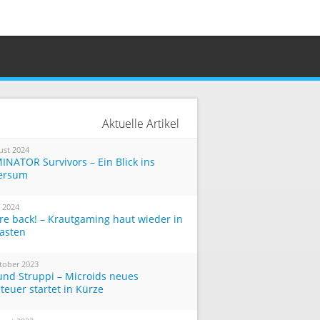
Aktuelle Artikel
ust 2024
INATOR Survivors – Ein Blick ins
ersum
i 2024
re back! – Krautgaming haut wieder in
Tasten
tober 2023
und Struppi – Microids neues
teuer startet in Kürze