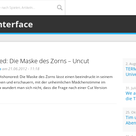
nterface
ed: Die Maske des Zorns – Uncut
2. Aug
TERM
s
am 21.06.2012 - 11:18
Univ
Dishonored: Die Maske des Zorns lässt einen beeindruckt in seinem
nken und erschauern, mit der unheimlichen Mädchenstimme im
 wundert man sich nicht, dass die Frage nach einer Cut Version
31. Jul
We a
die 
25. Ok
Tim 
Aben