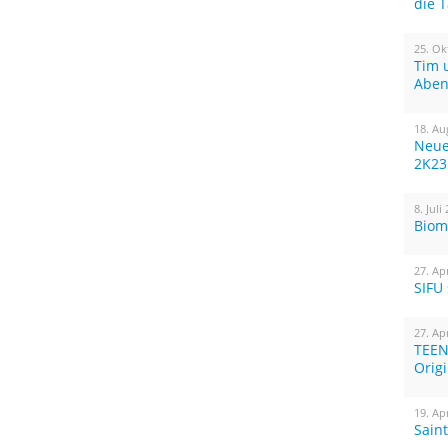
die 
25. Ok
Tim 
Aben
18. Au
Neue
2K23
8. Juli
Biom
27. Ap
SIFU
27. Ap
TEEN
Orig
19. Ap
Sain