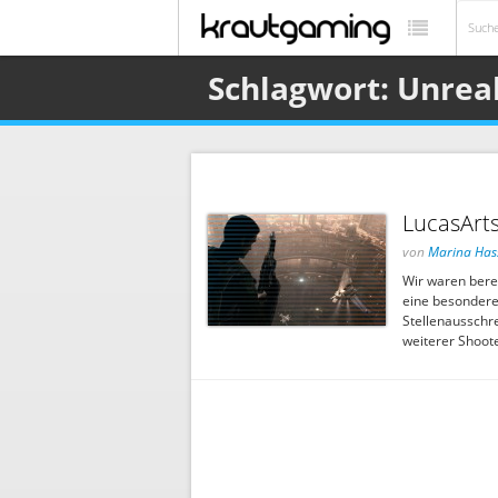
Schlagwort: Unreal
LucasArts
von
Marina Has
Wir waren bere
eine besondere
Stellenausschre
weiterer Shoote