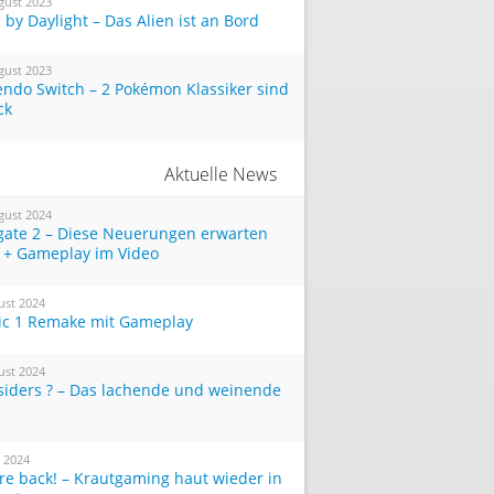
gust 2023
by Daylight – Das Alien ist an Bord
gust 2023
endo Switch – 2 Pokémon Klassiker sind
ck
Aktuelle News
gust 2024
tgate 2 – Diese Neuerungen erwarten
 + Gameplay im Video
ust 2024
ic 1 Remake mit Gameplay
ust 2024
siders ? – Das lachende und weinende
i 2024
re back! – Krautgaming haut wieder in