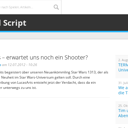
 Script
 – erwartet uns noch ein Shooter?
2. Aug
TERM
s
am 12.07.2012 - 10:26
Univ
its begeistert über unseren Neuankömmling Star Wars 1313, der als
 Neuheit im Star Wars-Universum gelten soll. Durch eine
ibung von LucasArts entsteht jetzt der Verdacht, dass da ein
31. Jul
We a
r unterwegs zu uns ist.
die 
25. Ok
Tim 
Aben