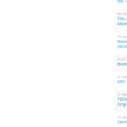
die 
25. Ok
Tim 
Aben
18. Au
Neue
2K23
8. Juli
Biom
27. Ap
SIFU
27. Ap
TEEN
Orig
19. Ap
Sain