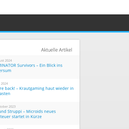
Aktuelle Artikel
ust 2024
INATOR Survivors – Ein Blick ins
ersum
i 2024
re back! – Krautgaming haut wieder in
Tasten
tober 2023
und Struppi – Microids neues
teuer startet in Kürze