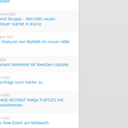
Tasten
tober 2023
und Struppi – Microids neues
teuer startet in Kürze
gust 2022
 Features bei MyNBA im neuen NBA
 2022
utant bekommt 4K NextGen-Update
ril 2022
 schlägt noch härter zu
ril 2022
AGE MUTANT NINJA TURTLES mit
inalstimmen
ril 2022
ts Row Event am Mittwoch