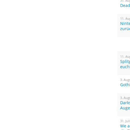
31. Au
Dead 
11. Au
Nint
zurü
11. Au
Spli
euch
3. Aug
Goth
3. Aug
Dark
Auge
31. Jul
We a