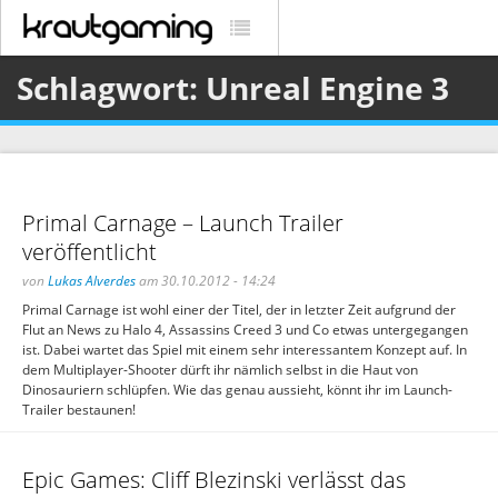
Schlagwort: Unreal Engine 3
Primal Carnage – Launch Trailer
veröffentlicht
von
Lukas Alverdes
am 30.10.2012 - 14:24
Primal Carnage ist wohl einer der Titel, der in letzter Zeit aufgrund der
Flut an News zu Halo 4, Assassins Creed 3 und Co etwas untergegangen
ist. Dabei wartet das Spiel mit einem sehr interessantem Konzept auf. In
dem Multiplayer-Shooter dürft ihr nämlich selbst in die Haut von
Dinosauriern schlüpfen. Wie das genau aussieht, könnt ihr im Launch-
Trailer bestaunen!
Epic Games: Cliff Blezinski verlässt das