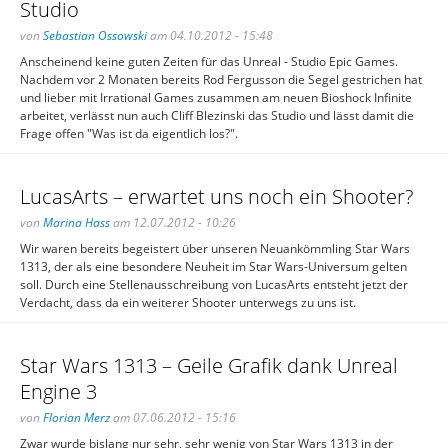
Studio
von
Sebastian Ossowski
am 04.10.2012 - 15:48
Anscheinend keine guten Zeiten für das Unreal - Studio Epic Games.
Nachdem vor 2 Monaten bereits Rod Fergusson die Segel gestrichen hat
und lieber mit Irrational Games zusammen am neuen Bioshock Infinite
arbeitet, verlässt nun auch Cliff Blezinski das Studio und lässt damit die
Frage offen "Was ist da eigentlich los?".
LucasArts – erwartet uns noch ein Shooter?
von
Marina Hass
am 12.07.2012 - 10:26
Wir waren bereits begeistert über unseren Neuankömmling Star Wars
1313, der als eine besondere Neuheit im Star Wars-Universum gelten
soll. Durch eine Stellenausschreibung von LucasArts entsteht jetzt der
Verdacht, dass da ein weiterer Shooter unterwegs zu uns ist.
Star Wars 1313 – Geile Grafik dank Unreal
Engine 3
von
Florian Merz
am 07.06.2012 - 15:16
Zwar wurde bislang nur sehr, sehr wenig von Star Wars 1313 in der