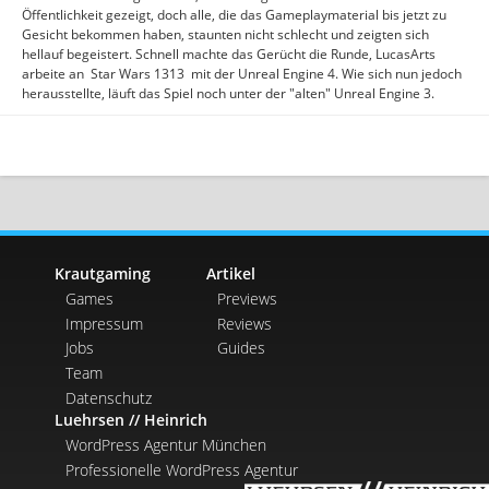
Öffentlichkeit gezeigt, doch alle, die das Gameplaymaterial bis jetzt zu
Gesicht bekommen haben, staunten nicht schlecht und zeigten sich
hellauf begeistert. Schnell machte das Gerücht die Runde, LucasArts
arbeite an Star Wars 1313 mit der Unreal Engine 4. Wie sich nun jedoch
herausstellte, läuft das Spiel noch unter der "alten" Unreal Engine 3.
Krautgaming
Artikel
Games
Previews
Impressum
Reviews
Jobs
Guides
Team
Datenschutz
Luehrsen // Heinrich
WordPress Agentur München
Professionelle WordPress Agentur