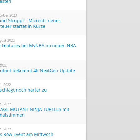
Tasten
tober 2023
und Struppi – Microids neues
teuer startet in Kürze
gust 2022
 Features bei MyNBA im neuen NBA
 2022
utant bekommt 4K NextGen-Update
ril 2022
 schlägt noch härter zu
ril 2022
AGE MUTANT NINJA TURTLES mit
inalstimmen
ril 2022
ts Row Event am Mittwoch