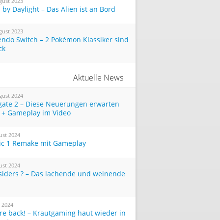
gust 2023
by Daylight – Das Alien ist an Bord
gust 2023
endo Switch – 2 Pokémon Klassiker sind
ck
Aktuelle News
gust 2024
tgate 2 – Diese Neuerungen erwarten
 + Gameplay im Video
ust 2024
ic 1 Remake mit Gameplay
ust 2024
siders ? – Das lachende und weinende
i 2024
re back! – Krautgaming haut wieder in