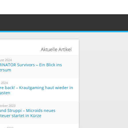
Aktuelle Artikel
ust 2024
INATOR Survivors – Ein Blick ins
ersum
i 2024
re back! – Krautgaming haut wieder in
Tasten
tober 2023
und Struppi – Microids neues
teuer startet in Kürze