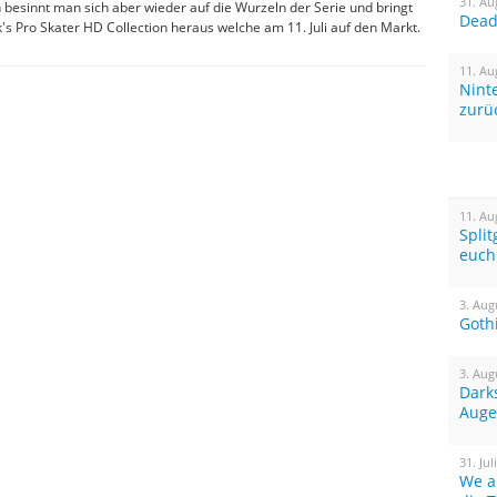
31. Au
 besinnt man sich aber wieder auf die Wurzeln der Serie und bringt
Dead 
s Pro Skater HD Collection heraus welche am 11. Juli auf den Markt.
11. Au
Nint
zurü
11. Au
Spli
euch
3. Aug
Goth
3. Aug
Dark
Auge
31. Jul
We a