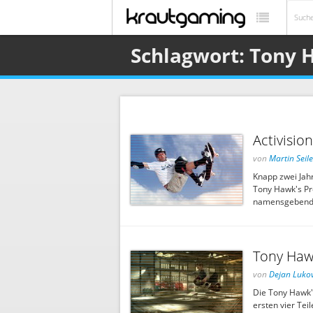
Schlagwort: Tony
Activisio
von
Martin Seile
Knapp zwei Jahr
Tony Hawk's Pr
namensgebenden 
Tony Hawk
von
Dejan Lukov
Die Tony Hawk'
ersten vier Tei