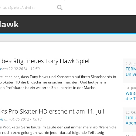
 Hawk
n bestätigt neues Tony Hawk Spiel
2. Aug
TERM
r
am 22.02.2014 - 12:59
Univ
e ist es her, dass Tony Hawk und Konsorten auf ihren Skateboards in
o Skater HD die Bildschirme unsicher machten. Und laut jenem
Profiskater ist ein weiteres Spiel bereits in der Mache.
31. Jul
We a
die 
’s Pro Skater HD erscheint am 11. Juli
25. Ok
Tim 
ic
am 04.06.2012 - 19:18
Aben
s Pro Skater Serie baute im Laufe der Zeit immer mehr ab. Waren die
le noch recht gelungen, wurde jeder darauf folgende Teil stetig