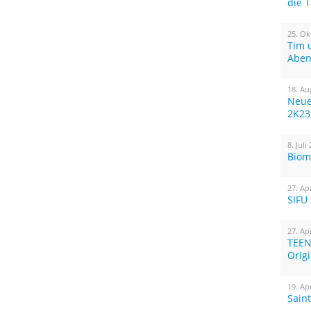
die 
25. Ok
Tim 
Aben
18. Au
Neue
2K23
8. Juli
Biom
27. Ap
SIFU
27. Ap
TEEN
Orig
19. Ap
Sain