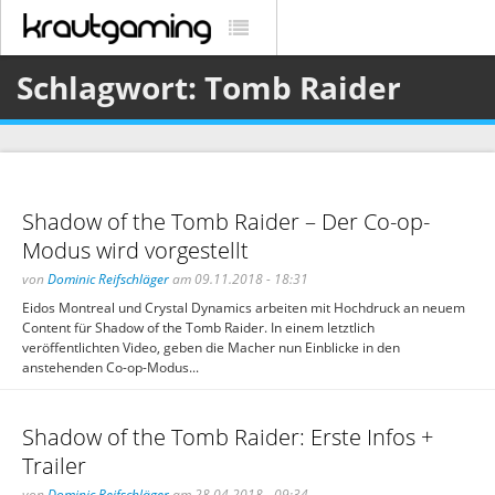
Schlagwort: Tomb Raider
Shadow of the Tomb Raider – Der Co-op-
Modus wird vorgestellt
von
Dominic Reifschläger
am 09.11.2018 - 18:31
Eidos Montreal und Crystal Dynamics arbeiten mit Hochdruck an neuem
Content für Shadow of the Tomb Raider. In einem letztlich
veröffentlichten Video, geben die Macher nun Einblicke in den
anstehenden Co-op-Modus...
Shadow of the Tomb Raider: Erste Infos +
Trailer
von
Dominic Reifschläger
am 28.04.2018 - 09:34