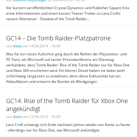
Vor kurzem veröffentlichten Crystal Dynamics und Publisher Square Enix
erste Informationen und einen kurzen Teaser-Trailer zu Lara Crofts
neuem Abenteuer - Shadow of the Tomb Raider...
GC14 – Die Tomb Raider-Platzpatrone
von
Katta
am 14.08.2014 - 10:00
Was für ein riesen Aufschrei ging durch die Reihen der Playstation- und
PC-Fans, als Microsoft auf seiner Pressekonferenz am Dienstag
verkündete, dass Tomb Raider: Rise of the Tomb Raider nur für Xbox One
und Xbox 360 erscheinen wird. Ein kleines Detail haben sie dabei wohl
schlichtweg vergessen zu erwähnen, denn diese Exklusivität hat ein
Ablaufdatum und enttarnt die Bombe als Blindgänger.
GC14: Rise of the Tomb Raider für Xbox One
angekündigt
von
Katta
am 12.08.2014 - 16:00
Lara Croft schwingt sich Ende nächsten Jahres wieder von Kante zu Kante
- allerdings nur für Xbox One, wie Microsoft ankündigte.