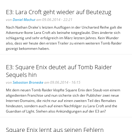
E3: Lara Croft geht wieder auf Beutezug
von
Daniel Machut
am 09.06.2014 - 22:21
Nach Nathan Drake's letzten Ausflügen in der Uncharted Reihe galt die
Adventure-Ikone Lara Croft als beinahe totgeglaubt. Dies änderte sich
schlagartig und sehr erfolgreich im März letzten Jahres. Kein Wunder
also, dass wir heute den ersten Trailer zu einem weiteren Tomb Raider
gezeigt bekommen haben.
E3: Square Enix deutet auf Tomb Raider
Sequels hin
von
Sebastian Broneske
am 09.06.2014 - 16:15
Mit dem neuen Tomb Raider klopfte Square Enix den Staub von einem
altgedienten Franchise und nun sicherte sich der Publisher zwei neue
Internet-Domains, die nicht nur auf einen zweiten Teil des Remakes
hindeuten, sondern auch auf einen Nachfolger zu Lara Croft and the
Guardian of Light. Stehen also Ankündigungen auf der E3 an?
Square Enix lernt aus seinen Fehlern