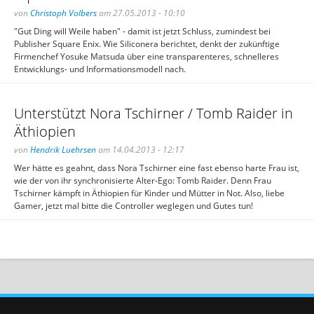
von
Christoph Volbers
am 27.05.2013 - 10:10
"Gut Ding will Weile haben" - damit ist jetzt Schluss, zumindest bei
Publisher Square Enix. Wie Siliconera berichtet, denkt der zukünftige
Firmenchef Yosuke Matsuda über eine transparenteres, schnelleres
Entwicklungs- und Informationsmodell nach.
Unterstützt Nora Tschirner / Tomb Raider in
Äthiopien
von
Hendrik Luehrsen
am 14.04.2013 - 12:17
Wer hätte es geahnt, dass Nora Tschirner eine fast ebenso harte Frau ist,
wie der von ihr synchronisierte Alter-Ego: Tomb Raider. Denn Frau
Tschirner kämpft in Äthiopien für Kinder und Mütter in Not. Also, liebe
Gamer, jetzt mal bitte die Controller weglegen und Gutes tun!