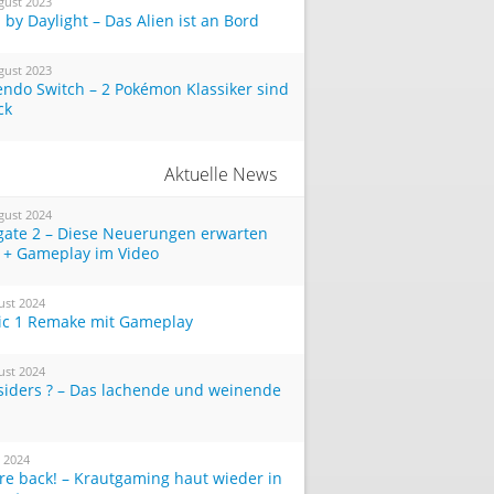
gust 2023
by Daylight – Das Alien ist an Bord
gust 2023
endo Switch – 2 Pokémon Klassiker sind
ck
Aktuelle News
gust 2024
tgate 2 – Diese Neuerungen erwarten
 + Gameplay im Video
ust 2024
ic 1 Remake mit Gameplay
ust 2024
siders ? – Das lachende und weinende
i 2024
re back! – Krautgaming haut wieder in