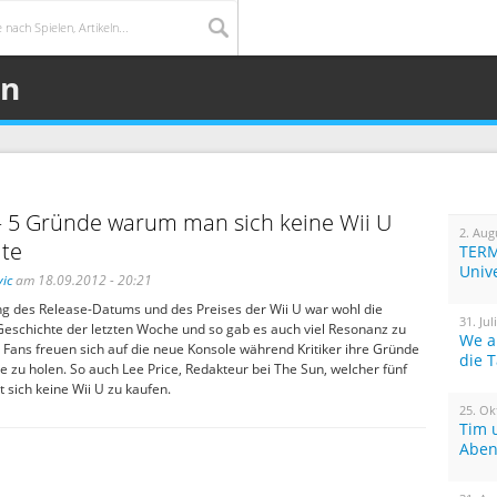
un
– 5 Gründe warum man sich keine Wii U
2. Aug
lte
TERM
Univ
ic
am 18.09.2012 - 20:21
g des Release-Datums und des Preises der Wii U war wohl die
31. Jul
eschichte der letzten Woche und so gab es auch viel Resonanz zu
We a
Fans freuen sich auf die neue Konsole während Kritiker ihre Gründe
die 
e zu holen. So auch Lee Price, Redakteur bei The Sun, welcher fünf
t sich keine Wii U zu kaufen.
25. Ok
Tim 
Aben