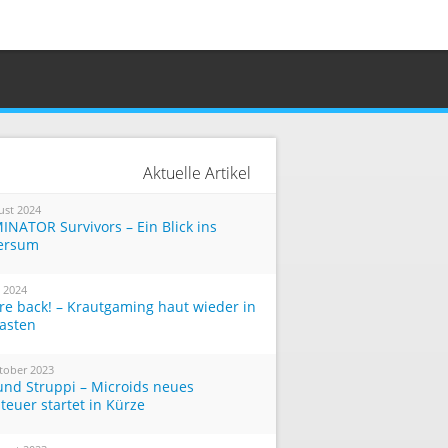
Aktuelle Artikel
ust 2024
INATOR Survivors – Ein Blick ins
ersum
i 2024
re back! – Krautgaming haut wieder in
Tasten
tober 2023
und Struppi – Microids neues
teuer startet in Kürze