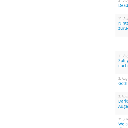
31. Au
Dead 
11. Au
Nint
zurü
11. Au
Spli
euch
3. Aug
Goth
3. Aug
Dark
Auge
31. Jul
We a