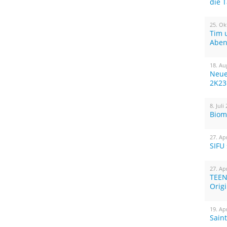
die 
25. Ok
Tim 
Aben
18. Au
Neue
2K23
8. Juli
Biom
27. Ap
SIFU
27. Ap
TEEN
Orig
19. Ap
Sain