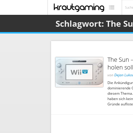
Schlagwort: The S
The Sun 
holen sol
von
Dejan Lukov
Die Ankündigun
dominierende G
diesem Thema. 
haben sich kein
Gründe aufliste