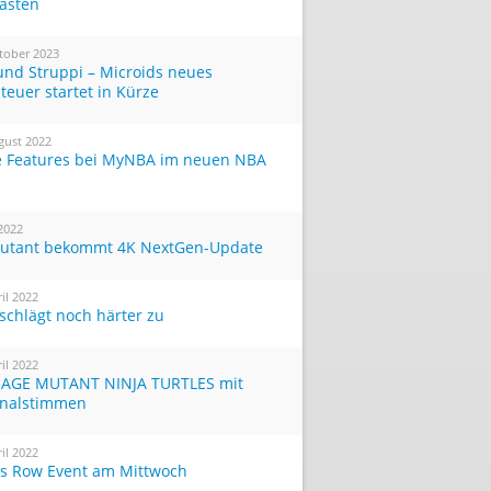
Tasten
tober 2023
und Struppi – Microids neues
teuer startet in Kürze
gust 2022
 Features bei MyNBA im neuen NBA
 2022
utant bekommt 4K NextGen-Update
ril 2022
 schlägt noch härter zu
ril 2022
AGE MUTANT NINJA TURTLES mit
inalstimmen
ril 2022
ts Row Event am Mittwoch