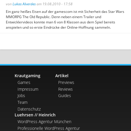
von
Lukas Alverdes
am 19.08.2010 - 17:58
Ein ganz heißes Eisen auf der gamescom ist mit Sicherheit das Star Wars
MMORPG The Old Republic. Denn neben einem Trailer und
Entwicklervideos konnte man 6 von 8 Klassen aus dem Spiel bereits
anspielen und so erste Eindrücke der Online-Hoffnung sammeln.
Krautgaming
Artikel
Games
Previews
Impressum
Reviews
Jobs
Guides
Team
Datenschutz
Luehrsen // Heinrich
WordPress Agentur München
Professionelle WordPress Agentur