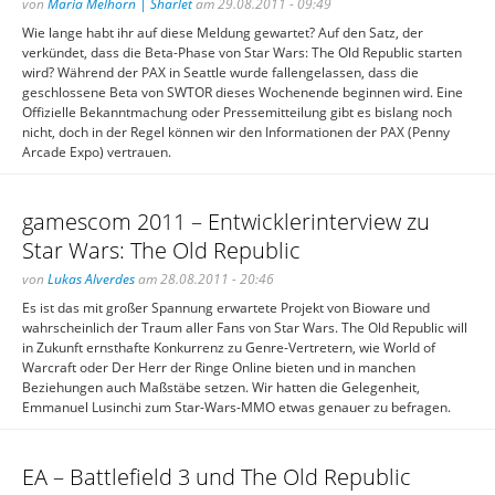
von
Maria Melhorn | Sharlet
am 29.08.2011 - 09:49
Wie lange habt ihr auf diese Meldung gewartet? Auf den Satz, der
verkündet, dass die Beta-Phase von Star Wars: The Old Republic starten
wird? Während der PAX in Seattle wurde fallengelassen, dass die
geschlossene Beta von SWTOR dieses Wochenende beginnen wird. Eine
Offizielle Bekanntmachung oder Pressemitteilung gibt es bislang noch
nicht, doch in der Regel können wir den Informationen der PAX (Penny
Arcade Expo) vertrauen.
gamescom 2011 – Entwicklerinterview zu
Star Wars: The Old Republic
von
Lukas Alverdes
am 28.08.2011 - 20:46
Es ist das mit großer Spannung erwartete Projekt von Bioware und
wahrscheinlich der Traum aller Fans von Star Wars. The Old Republic will
in Zukunft ernsthafte Konkurrenz zu Genre-Vertretern, wie World of
Warcraft oder Der Herr der Ringe Online bieten und in manchen
Beziehungen auch Maßstäbe setzen. Wir hatten die Gelegenheit,
Emmanuel Lusinchi zum Star-Wars-MMO etwas genauer zu befragen.
EA – Battlefield 3 und The Old Republic