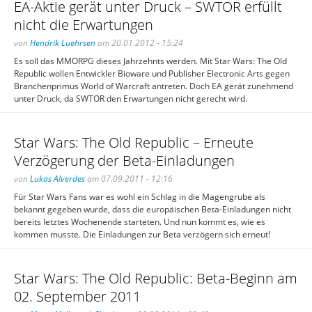
EA-Aktie gerät unter Druck – SWTOR erfüllt
nicht die Erwartungen
von
Hendrik Luehrsen
am 20.01.2012 - 15:24
Es soll das MMORPG dieses Jahrzehnts werden. Mit Star Wars: The Old
Republic wollen Entwickler Bioware und Publisher Electronic Arts gegen
Branchenprimus World of Warcraft antreten. Doch EA gerät zunehmend
unter Druck, da SWTOR den Erwartungen nicht gerecht wird.
Star Wars: The Old Republic – Erneute
Verzögerung der Beta-Einladungen
von
Lukas Alverdes
am 07.09.2011 - 12:16
Für Star Wars Fans war es wohl ein Schlag in die Magengrube als
bekannt gegeben wurde, dass die europäischen Beta-Einladungen nicht
bereits letztes Wochenende starteten. Und nun kommt es, wie es
kommen musste. Die Einladungen zur Beta verzögern sich erneut!
Star Wars: The Old Republic: Beta-Beginn am
02. September 2011