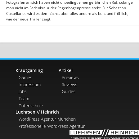
Fotografen an sich haben nicht unbedingt einen gefährlichen Ruf, solange
man nicht im Fadenkreuz der Regenbogenpresse steht. Für Sebastian
Castellanos wird es demnächst aber alles andere als bunt und fröhlich,
wie der neue Trailer zeigt.
Krautgaming
Artikel
Games
Previews
Impressum
Reviews
Jobs
Guides
Team
Datenschutz
Luehrsen // Heinrich
WordPress Agentur München
Professionelle WordPress Agentur