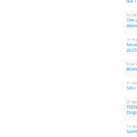
die 
25. Ok
Tim 
Aben
18. Au
Neue
2K23
8. Juli
Biom
27. Ap
SIFU
27. Ap
TEEN
Orig
19. Ap
Sain