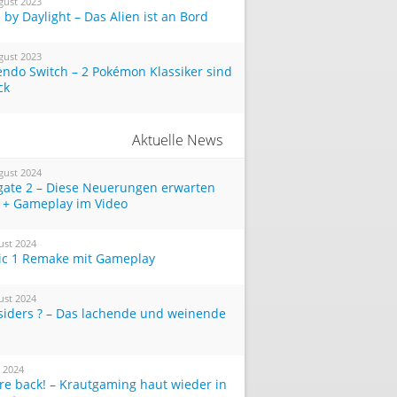
gust 2023
by Daylight – Das Alien ist an Bord
gust 2023
endo Switch – 2 Pokémon Klassiker sind
ck
Aktuelle News
gust 2024
tgate 2 – Diese Neuerungen erwarten
 + Gameplay im Video
ust 2024
ic 1 Remake mit Gameplay
ust 2024
siders ? – Das lachende und weinende
i 2024
re back! – Krautgaming haut wieder in