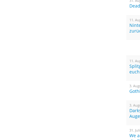
31. Au
Dead 
11. Au
Nint
zurü
11. Au
Spli
euch
3. Aug
Goth
3. Aug
Dark
Auge
31. Jul
We a