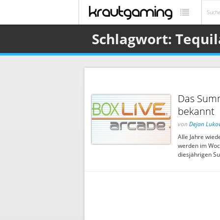
Schlagwort: Tequi
Das Summ
bekannt
von
Dejan Lukov
Alle Jahre wie
werden im Woch
diesjährigen S