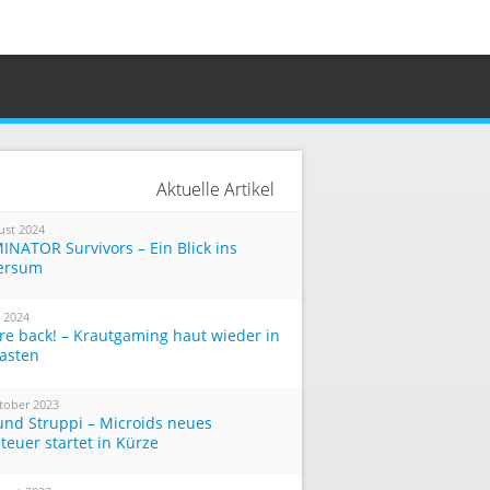
Aktuelle Artikel
ust 2024
INATOR Survivors – Ein Blick ins
ersum
i 2024
re back! – Krautgaming haut wieder in
Tasten
tober 2023
und Struppi – Microids neues
teuer startet in Kürze