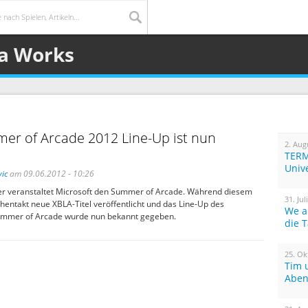
la Works
er of Arcade 2012 Line-Up ist nun
2. Aug
TERM
Univ
ic
am 09.06.2012 - 10:26
der veranstaltet Microsoft den Summer of Arcade. Während diesem
31. Jul
entakt neue XBLA-Titel veröffentlicht und das Line-Up des
We a
ummer of Arcade wurde nun bekannt gegeben.
die 
25. Ok
Tim 
Aben