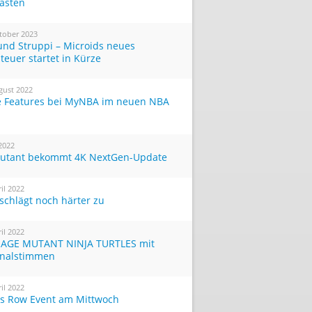
Tasten
tober 2023
und Struppi – Microids neues
teuer startet in Kürze
gust 2022
 Features bei MyNBA im neuen NBA
 2022
utant bekommt 4K NextGen-Update
ril 2022
 schlägt noch härter zu
ril 2022
AGE MUTANT NINJA TURTLES mit
inalstimmen
ril 2022
ts Row Event am Mittwoch