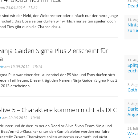
31. Au
Dead 
am 25.04.2014 - 11:29
en sind wir der Held, der Weltenretter oder einfach nur der nette Junge
11. Au
schaft. Das Böse selber dürfen wir wirklich nur selten spielen doch
Nint
ood Ties gibt euch die Chance dazu.
zurü
inja Gaiden Sigma Plus 2 erscheint für
ta
11. Au
Spli
ic
am 19.09.2012 - 15:14
euch
gma Plus war einer der Launchtitel der PS Vita und Fans dürfen sich
neuen Teil freuen. Dieser trägt den Namen Ninja Gaiden Sigma Plus 2
3. Aug
g 2013 erscheinen.
Goth
3. Aug
live 5 – Charaktere kommen nicht als DLC
Dark
Auge
s
am 20.06.2012 - 19:00
 drunter und drüber im neuen Dead or Alive 5 von Team Ninja und
31. Jul
 Beat'em-Up-Klassiker unter den Kampfspielen werden nur faire
We a
gestellt: Zusatz-Charaktere sollen weiterhin erkämpft und nicht