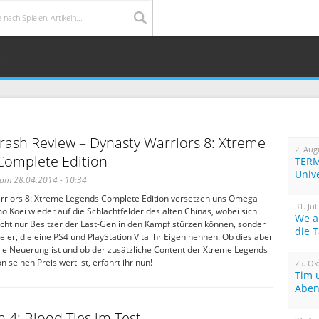
o
rash Review – Dynasty Warriors 8: Xtreme
2. Aug
Complete Edition
TERM
Univ
am 28.04.2014 - 10:34
rriors 8: Xtreme Legends Complete Edition versetzen uns Omega
31. Jul
 Koei wieder auf die Schlachtfelder des alten Chinas, wobei sich
We a
icht nur Besitzer der Last-Gen in den Kampf stürzen können, sonder
die 
eler, die eine PS4 und PlayStation Vita ihr Eigen nennen. Ob dies aber
olle Neuerung ist und ob der zusätzliche Content der Xtreme Legends
 seinen Preis wert ist, erfahrt ihr nun!
25. Ok
Tim 
Aben
 4: Blood Ties im Test