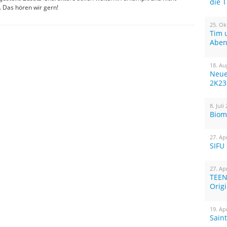
die 
. Das hören wir gern!
25. Ok
Tim 
Aben
18. Au
Neue
2K23
8. Juli
Biom
27. Ap
SIFU
27. Ap
TEEN
Orig
19. Ap
Sain