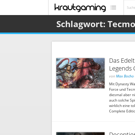
Schlagwort: Tecm
Das Edelt
Legends 
von
Max Bocho
Mit Dynasty Wa
Force und Tecmo
diesmal aber n
auch solche Spi
wirklich eine t
Complete Edition
Deception