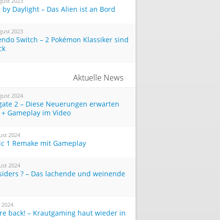
gust 2023
by Daylight – Das Alien ist an Bord
gust 2023
endo Switch – 2 Pokémon Klassiker sind
ck
Aktuelle News
gust 2024
tgate 2 – Diese Neuerungen erwarten
 + Gameplay im Video
ust 2024
ic 1 Remake mit Gameplay
ust 2024
siders ? – Das lachende und weinende
i 2024
re back! – Krautgaming haut wieder in