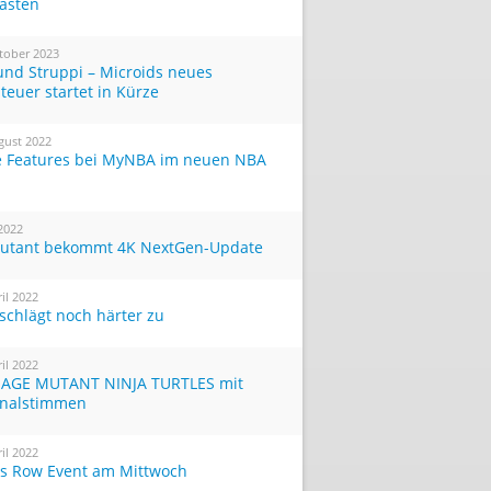
Tasten
tober 2023
und Struppi – Microids neues
teuer startet in Kürze
gust 2022
 Features bei MyNBA im neuen NBA
 2022
utant bekommt 4K NextGen-Update
ril 2022
 schlägt noch härter zu
ril 2022
AGE MUTANT NINJA TURTLES mit
inalstimmen
ril 2022
ts Row Event am Mittwoch