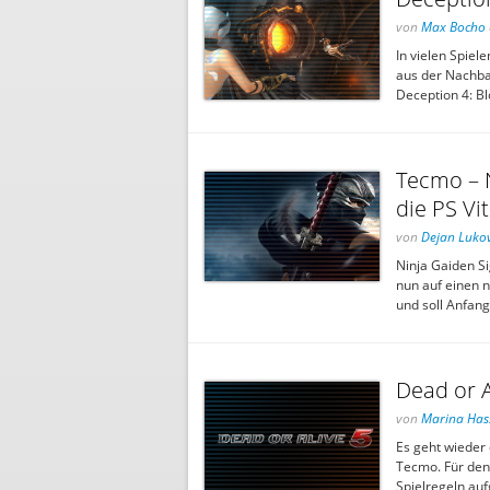
von
Max Bocho
In vielen Spiel
aus der Nachbar
Deception 4: Bl
Tecmo – N
die PS Vi
von
Dejan Lukov
Ninja Gaiden Si
nun auf einen 
und soll Anfan
Dead or A
von
Marina Has
Es geht wieder
Tecmo. Für den
Spielregeln auf