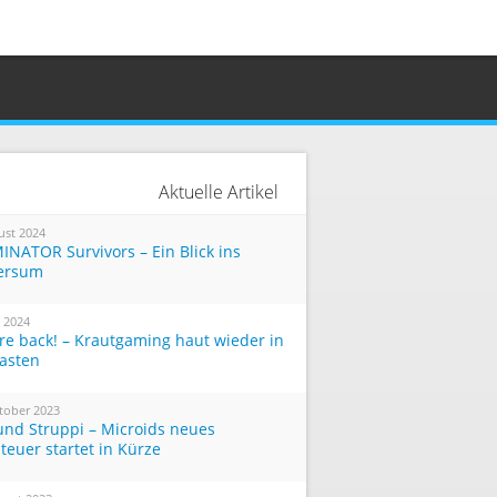
Aktuelle Artikel
ust 2024
INATOR Survivors – Ein Blick ins
ersum
i 2024
re back! – Krautgaming haut wieder in
Tasten
tober 2023
und Struppi – Microids neues
teuer startet in Kürze