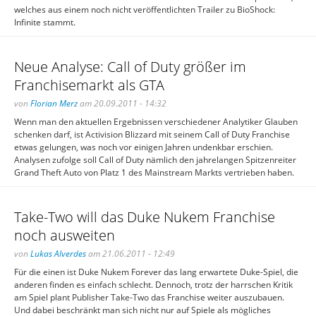
welches aus einem noch nicht veröffentlichten Trailer zu BioShock:
Infinite stammt.
Neue Analyse: Call of Duty größer im
Franchisemarkt als GTA
von
Florian Merz
am 20.09.2011 - 14:32
Wenn man den aktuellen Ergebnissen verschiedener Analytiker Glauben
schenken darf, ist Activision Blizzard mit seinem Call of Duty Franchise
etwas gelungen, was noch vor einigen Jahren undenkbar erschien.
Analysen zufolge soll Call of Duty nämlich den jahrelangen Spitzenreiter
Grand Theft Auto von Platz 1 des Mainstream Markts vertrieben haben.
Take-Two will das Duke Nukem Franchise
noch ausweiten
von
Lukas Alverdes
am 21.06.2011 - 12:49
Für die einen ist Duke Nukem Forever das lang erwartete Duke-Spiel, die
anderen finden es einfach schlecht. Dennoch, trotz der harrschen Kritik
am Spiel plant Publisher Take-Two das Franchise weiter auszubauen.
Und dabei beschränkt man sich nicht nur auf Spiele als mögliches