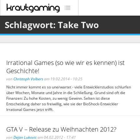
Schlagwort: Take Two
Irrational Games (so wie wir es kennen) ist
Geschichte!
von
Christoph Volbers
am 19.02.2014 - 10:25
Nicht immer kommt es so unerwartet - viele Entwicklerstudios schlurfen
über Wochen, Monate und Jahre in die Schließung. Grund sind oft die
Finanzen: Zu hohe Kosten, zu wenig Gewinn. Selten ist diese
Entscheidung daher so freiwillig, wie sie der BioShock-Entwickler
Irrational Games jetzt trifft.
GTA V – Release zu Weihnachten 2012?
von
Dejan Lukovic
am 04.02.2012 - 17:41