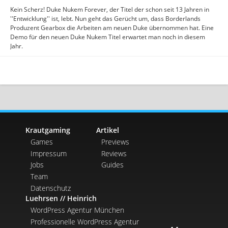
Kein Scherz! Duke Nukem Forever, der Titel der schon seit 13 Jahren in
''Entwicklung'' ist, lebt. Nun geht das Gerücht um, dass Borderlands
Produzent Gearbox die Arbeiten am neuen Duke übernommen hat. Eine
Demo für den neuen Duke Nukem Titel erwartet man noch in diesem
Jahr.
Krautgaming
Artikel
Games
Previews
Impressum
Reviews
Jobs
Guides
Team
Datenschutz
Luehrsen // Heinrich
WordPress Agentur München
Professionelle WordPress Agentur