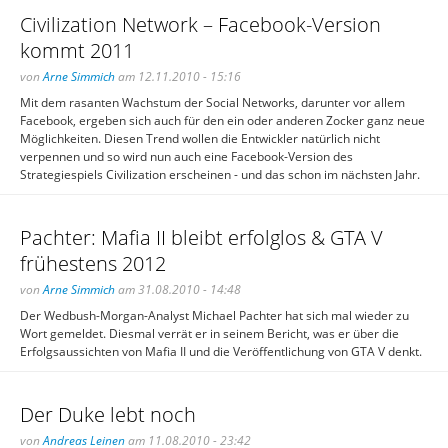
Civilization Network – Facebook-Version
kommt 2011
von
Arne Simmich
am 12.11.2010 - 15:16
Mit dem rasanten Wachstum der Social Networks, darunter vor allem
Facebook, ergeben sich auch für den ein oder anderen Zocker ganz neue
Möglichkeiten. Diesen Trend wollen die Entwickler natürlich nicht
verpennen und so wird nun auch eine Facebook-Version des
Strategiespiels Civilization erscheinen - und das schon im nächsten Jahr.
Pachter: Mafia II bleibt erfolglos & GTA V
frühestens 2012
von
Arne Simmich
am 31.08.2010 - 14:48
Der Wedbush-Morgan-Analyst Michael Pachter hat sich mal wieder zu
Wort gemeldet. Diesmal verrät er in seinem Bericht, was er über die
Erfolgsaussichten von Mafia II und die Veröffentlichung von GTA V denkt.
Der Duke lebt noch
von
Andreas Leinen
am 11.08.2010 - 23:42