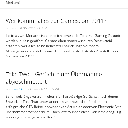
Medium!
Wer kommt alles zur Gamescom 2011?
von am 18.06.2011 - 10:54
In circa zwei Monaten ist es endlich soweit, die Tore zur Gaming-Zukunft
werden in Köln geöffnet. Gerade eben haben wir durch Destructoid
erfahren, wer alles seine neuesten Entwicklungen auf dem
Messegelände vorstellen wird. Hier habt ihr die Liste der Aussteller der
Gamescom 2011!
Take Two – Gerüchte um Übernahme
abgeschmettert
von
Patrick
am 15.06.2011 - 15:24
Schon seit längerer Zeit hielten sich hartnäckige Gerüchte, nach denen
Entwickler Take Two, unter anderem verantwortlich für die ultra-
erfolgreiche GTA-Reihe, entweder von Activision oder von Electronic Arts
übernommen werden sollte. Doch jetzt wurden diese Gerüchte endgültig
widerlegt und abgeschmettert!