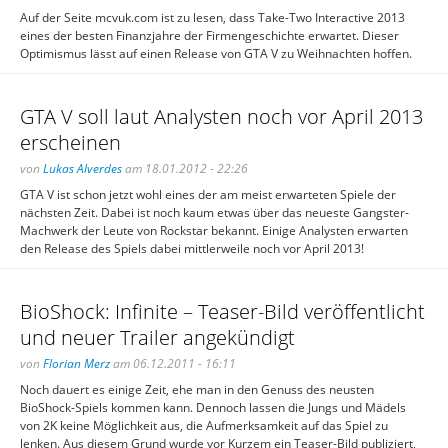
Auf der Seite mcvuk.com ist zu lesen, dass Take-Two Interactive 2013
eines der besten Finanzjahre der Firmengeschichte erwartet. Dieser
Optimismus lässt auf einen Release von GTA V zu Weihnachten hoffen.
GTA V soll laut Analysten noch vor April 2013
erscheinen
von
Lukas Alverdes
am 18.01.2012 - 22:26
GTA V ist schon jetzt wohl eines der am meist erwarteten Spiele der
nächsten Zeit. Dabei ist noch kaum etwas über das neueste Gangster-
Machwerk der Leute von Rockstar bekannt. Einige Analysten erwarten
den Release des Spiels dabei mittlerweile noch vor April 2013!
BioShock: Infinite – Teaser-Bild veröffentlicht
und neuer Trailer angekündigt
von
Florian Merz
am 06.12.2011 - 16:11
Noch dauert es einige Zeit, ehe man in den Genuss des neusten
BioShock-Spiels kommen kann. Dennoch lassen die Jungs und Mädels
von 2K keine Möglichkeit aus, die Aufmerksamkeit auf das Spiel zu
lenken. Aus diesem Grund wurde vor Kurzem ein Teaser-Bild publiziert,