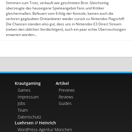
Stimmen zum Trotz, verkauft wie geschnitten Brot. Gleichzeitig
überzeugte das hauseigene Spieleangebot Fans und Kritiker
gleichermaßen. Befeuert vom Erfolg der Konsole, kamen auch die
verloren geglaubten Drittanbieter wieder zurück zu Nintendos Flagschiff.
Die Chancen standen also gut, dass uns in Nintendos E3 Direct Stream
(neben den üblichen Verdächtigen), auch ein paar echte Überraschungen
erwarten würden...
Krautgaming
Artikel
Games
Previews
Impressum
Reviews
Jobs
Guides
Team
Datenschutz
Luehrsen // Heinrich
WordPress Agentur München