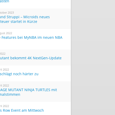
Tasten
tober 2023
und Struppi – Microids neues
teuer startet in Kürze
gust 2022
 Features bei MyNBA im neuen NBA
 2022
utant bekommt 4K NextGen-Update
ril 2022
 schlägt noch härter zu
ril 2022
AGE MUTANT NINJA TURTLES mit
inalstimmen
ril 2022
ts Row Event am Mittwoch