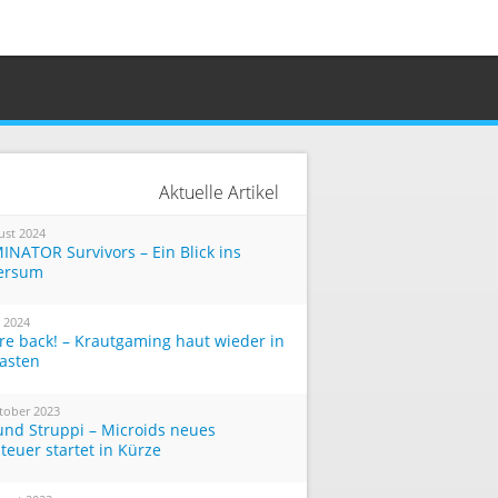
Aktuelle Artikel
ust 2024
INATOR Survivors – Ein Blick ins
ersum
i 2024
re back! – Krautgaming haut wieder in
Tasten
tober 2023
und Struppi – Microids neues
teuer startet in Kürze