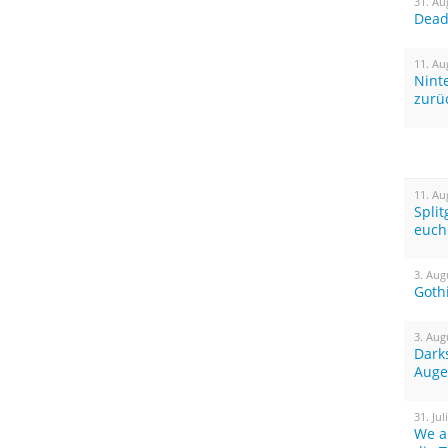
31. Au
Dead 
11. Au
Nint
zurü
11. Au
Spli
euch
3. Aug
Goth
3. Aug
Dark
Auge
31. Jul
We a