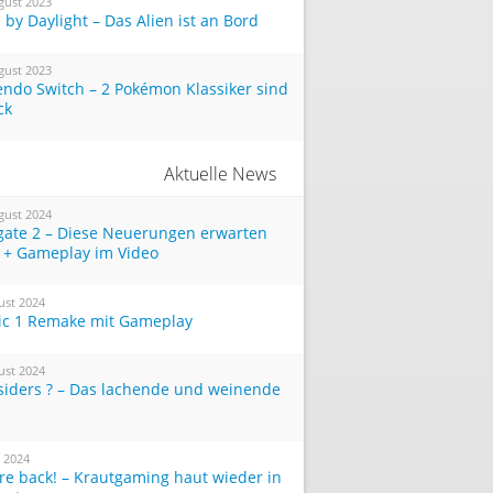
gust 2023
by Daylight – Das Alien ist an Bord
gust 2023
endo Switch – 2 Pokémon Klassiker sind
ck
Aktuelle News
gust 2024
tgate 2 – Diese Neuerungen erwarten
 + Gameplay im Video
ust 2024
ic 1 Remake mit Gameplay
ust 2024
siders ? – Das lachende und weinende
i 2024
re back! – Krautgaming haut wieder in