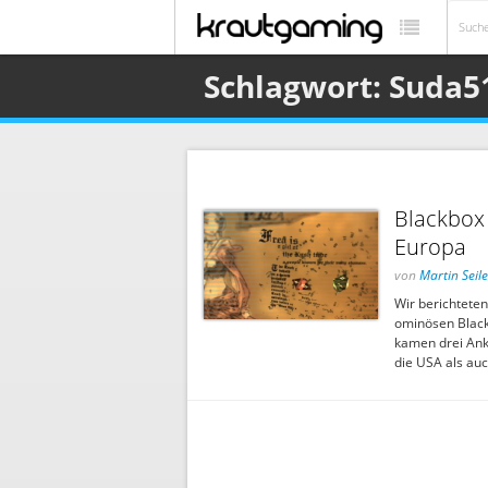
Schlagwort: Suda5
Blackbox 
Europa
von
Martin Seile
Wir berichtete
ominösen Black
kamen drei Ank
die USA als auc