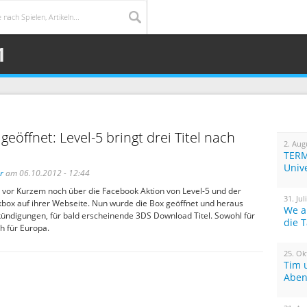
1
geöffnet: Level-5 bringt drei Titel nach
2. Aug
TERM
Univ
r
am 06.10.2012 - 12:44
n vor Kurzem noch über die Facebook Aktion von Level-5 und der
31. Jul
box auf ihrer Webseite. Nun wurde die Box geöffnet und heraus
We a
ündigungen, für bald erscheinende 3DS Download Titel. Sowohl für
die 
h für Europa.
25. Ok
Tim 
Aben