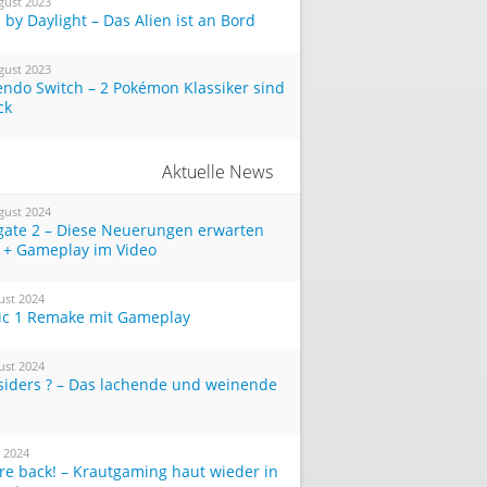
gust 2023
by Daylight – Das Alien ist an Bord
gust 2023
endo Switch – 2 Pokémon Klassiker sind
ck
Aktuelle News
gust 2024
tgate 2 – Diese Neuerungen erwarten
 + Gameplay im Video
ust 2024
ic 1 Remake mit Gameplay
ust 2024
siders ? – Das lachende und weinende
i 2024
re back! – Krautgaming haut wieder in