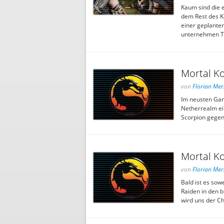
Kaum sind die 
dem Rest des K
einer geplante
unternehmen To
Mortal K
von
Florian Mer
Im neusten Gam
Netherrealm e
Scorpion gegen
Mortal Ko
von
Florian Mer
Bald ist es so
Raiden in den b
wird uns der Ch