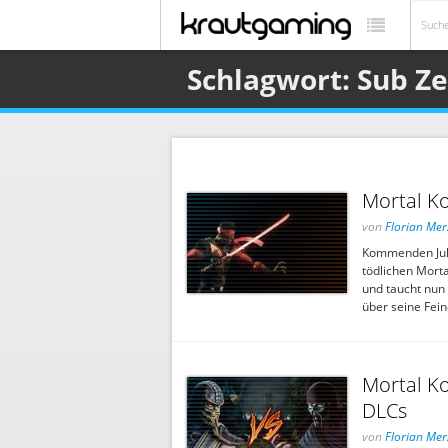
Schlagwort: Sub Z
Mortal K
von
Florian Mer
Kommenden Juli 
tödlichen Morta
und taucht nun
über seine Fein
Mortal Ko
DLCs
von
Florian Mer