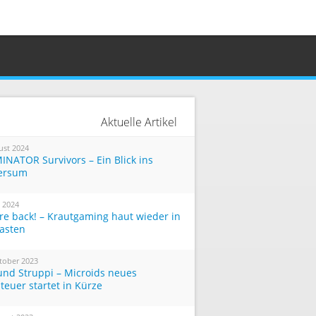
Aktuelle Artikel
ust 2024
INATOR Survivors – Ein Blick ins
ersum
i 2024
re back! – Krautgaming haut wieder in
Tasten
tober 2023
und Struppi – Microids neues
teuer startet in Kürze