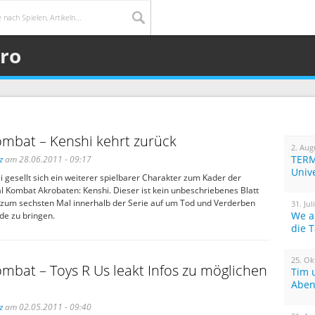
ero
ombat – Kenshi kehrt zurück
2. Aug
TERM
z
am 28.06.2011 - 09:17
Univ
gesellt sich ein weiterer spielbarer Charakter zum Kader der
l Kombat Akrobaten: Kenshi. Dieser ist kein unbeschriebenes Blatt
 zum sechsten Mal innerhalb der Serie auf um Tod und Verderben
31. Jul
We a
de zu bringen.
die 
25. Ok
mbat – Toys R Us leakt Infos zu möglichen
Tim 
Aben
z
am 02.05.2011 - 09:40