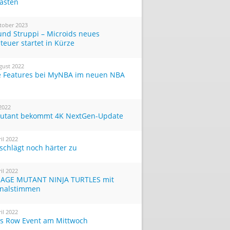
Tasten
tober 2023
und Struppi – Microids neues
teuer startet in Kürze
gust 2022
 Features bei MyNBA im neuen NBA
 2022
utant bekommt 4K NextGen-Update
ril 2022
 schlägt noch härter zu
ril 2022
AGE MUTANT NINJA TURTLES mit
inalstimmen
ril 2022
ts Row Event am Mittwoch