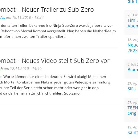
die 
mbat – Neuer Trailer zu Sub-Zero
25. Ok
des
am 19.11.2010 - 18:24
Tim 
 den alten Teilen bekannte Eis-Ninja Sub-Zero wurde ja bereits vor
Aben
 Reboot von Mortal Kombat vorgestellt. Nun haben die NetherRealm
mpfer einen zweiten Trailer spendiert.
18. Au
Neue
2K23
mbat – Neues Video stellt Sub Zero vor
8. Juli
ch
am 12.11.2010 - 14:40
Biom
se Worte können nur eines bedeuten: Es wird blutig! Mit seinen
sich Mortal Kombat einen Platz in jeder guten Videospielsammlung
27. Ap
eunte Teil der Serie steht schon mehr oder weniger in den
SIFU
d da darf einer natürlich nicht fehlen: Sub Zero.
27. Ap
TEEN
Orig
19. Ap
Sain