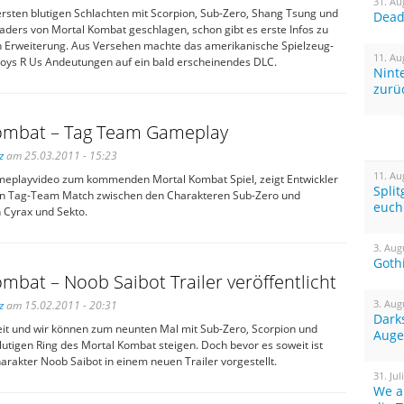
31. Au
ersten blutigen Schlachten mit Scorpion, Sub-Zero, Shang Tsung und
Dead 
aders von Mortal Kombat geschlagen, schon gibt es erste Infos zu
n Erweiterung. Aus Versehen machte das amerikanische Spielzeug-
11. Au
ys R Us Andeutungen auf ein bald erscheinendes DLC.
Nint
zurü
ombat – Tag Team Gameplay
z
am 25.03.2011 - 15:23
11. Au
eplayvideo zum kommenden Mortal Kombat Spiel, zeigt Entwickler
Spli
in Tag-Team Match zwischen den Charakteren Sub-Zero und
euch
 Cyrax und Sekto.
3. Aug
Goth
mbat – Noob Saibot Trailer veröffentlicht
3. Aug
z
am 15.02.2011 - 20:31
Dark
weit und wir können zum neunten Mal mit Sub-Zero, Scorpion und
Auge
lutigen Ring des Mortal Kombat steigen. Doch bevor es soweit ist
arakter Noob Saibot in einem neuen Trailer vorgestellt.
31. Jul
We a