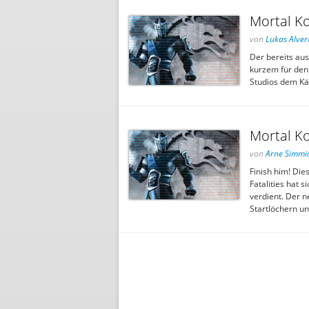
Mortal Ko
von
Lukas Alver
Der bereits aus
kurzem für den
Studios dem Kä
Mortal Ko
von
Arne Simmi
Finish him! Die
Fatalities hat 
verdient. Der n
Startlöchern un